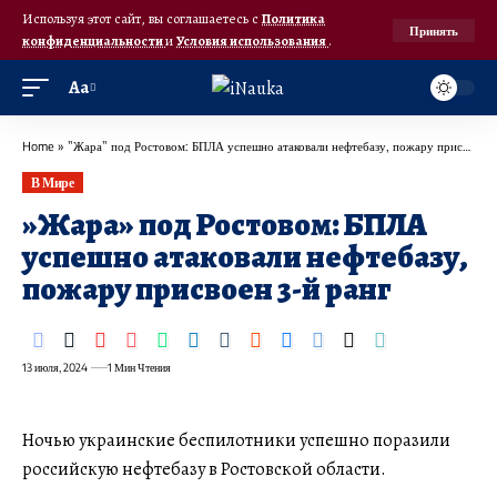
Используя этот сайт, вы соглашаетесь с
Политика
Принять
конфиденциальности
и
Условия использования
.
Аа
Home
»
​”Жара” под Ростовом: БПЛА успешно атаковали нефтебазу, пожару присвоен 3-й ранг
В Мире
​»Жара» под Ростовом: БПЛА
успешно атаковали нефтебазу,
пожару присвоен 3-й ранг
13 июля, 2024
1 Мин Чтения
Ночью украинские беспилотники успешно поразили
российскую нефтебазу в Ростовской области.