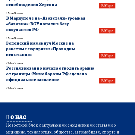
освобождения Херсона
В Мире
1 Мин Чтения
В Мариуполе на «Азовстали» громкая
«бавовна»: ВСУ попали в базу
оккупантов РФ
В Мире
1 Мин Чтения
​Зеленский намекнул Москве на
ракетные сюрпризы: «Проводим
испытания»
В Мире
2 Мин Чтения
Россия внезапно начала отводить армию
от границы: Минобороны РФ сделало
официальное заявление
В Мире
2 Мин Чтения
О НАС
Новостной блок с актуальными ежедневными статьями о
медицине, технологиях, обществе, автомобилях, спорте и