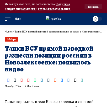
Используя этот сайт, вы соглашаетесь с
Политика
Принять
конфиденциальности
и
Условия использования
.
Аа
Home
»
Танки ВСУ прямой наводкой разнесли позиции россиян в Новоалексеевке: появилось видео
В Мире
Танки ВСУ прямой наводкой
разнесли позиции россиян в
Новоалексеевке: появилось
видео
21 ноября, 2024
2 Мин Чтения
Танки ворвались в село Новоалексеевка и с прямой