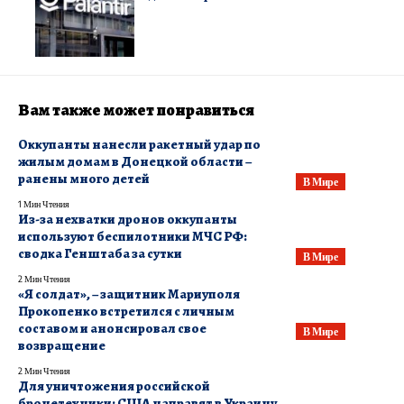
Вам также может понравиться
Оккупанты нанесли ракетный удар по
жилым домам в Донецкой области –
ранены много детей
В Мире
1 Мин Чтения
​Из-за нехватки дронов оккупанты
используют беспилотники МЧС РФ:
сводка Генштаба за сутки
В Мире
2 Мин Чтения
«Я солдат», – защитник Мариуполя
Прокопенко встретился с личным
составом и анонсировал свое
В Мире
возвращение
2 Мин Чтения
Для уничтожения российской
бронетехники: США направят в Украину