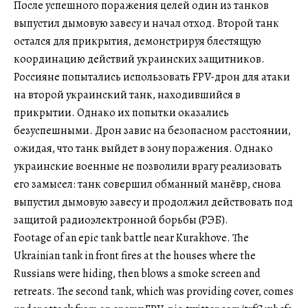
После успешного поражения целей один из танков
выпустил дымовую завесу и начал отход. Второй танк
остался для прикрытия, демонстрируя блестящую
координацию действий украинских защитников.
Россияне попытались использовать FPV-дрон для атаки
на второй украинский танк, находившийся в
прикрытии. Однако их попытки оказались
безуспешными. Дрон завис на безопасном расстоянии,
ожидая, что танк выйдет в зону поражения. Однако
украинские военные не позволили врагу реализовать
его замысел: танк совершил обманный манёвр, снова
выпустил дымовую завесу и продолжил действовать под
защитой радиоэлектронной борьбы (РЭБ).
Footage of an epic tank battle near Kurakhove. The
Ukrainian tank in front fires at the houses where the
Russians were hiding, then blows a smoke screen and
retreats. The second tank, which was providing cover, comes