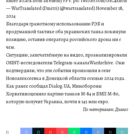
under attack from an enemy FPV. pic.twitter.com/trfC4xhcfs
— WarTranslated (Dmitri) (@wartranslated) November 18,
2024
Благодаря грамотному использованию РЭБ и
продуманной тактике оба украинских танка покинули
позицию, оставив оператора российского дрона ни с
чем.
Ситуацию, запечатлённую на видео, проанализировали
OSINT-исследователи Telegram-каналаWarArchive. Они
подтвердили, что эти события произошли в селе
Новоалексеевка в Донецкой области осенью 2024 года.
Как ранее сообщал Dialog.UA, Минобороны
Хорватииоценило партию танков М-84 и БМП М-80,
которую получит Украина, почти в 145 млн евро.
По материалам:
Диалог