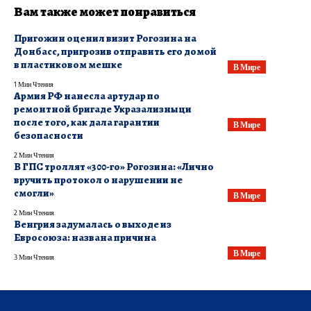
Вам также может понравиться
​Пригожин оценил визит Рогозина на
Донбасс, пригрозив отправить его домой
в пластиковом мешке
В Мире
1 Мин Чтения
​Армия РФ нанесла артудар по
ремонтной бригаде Укразализныци
после того, как дала гарантии
В Мире
безопасности
2 Мин Чтения
В ГПС троллят «300-го» Рогозина: «Лично
вручить протокол о нарушении не
смогли»
В Мире
2 Мин Чтения
Венгрия задумалась о выходе из
Евросоюза: названа причина
В Мире
3 Мин Чтения