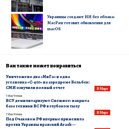
Украинцы создают ИИ без облака:
MacPaw готовит обновления для
macOS
Вам также может понравиться
​Уничтожено два «МиГа» и одна
установка «С-400» на аэродроме Бельбек:
СМИ озвучили полный отчет
В Мире
1 Мин Чтения
ВСУ демилитаризуют Снежное: накрыта
база техники ВС РФ в глубоком тылу
В Мире
1 Мин Чтения
​Под Очаковом РФ впервые применила
против Украины иранский Arash —