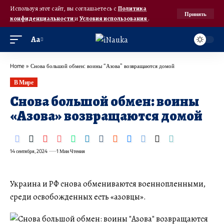
Используя этот сайт, вы соглашаетесь с
Политика
Принять
конфиденциальности
и
Условия использования
.
Аа
Home
»
Снова большой обмен: воины “Азова” возвращаются домой
В Мире
Снова большой обмен: воины
«Азова» возвращаются домой
14 сентября, 2024
1 Мин Чтения
Украина и РФ снова обмениваются военнопленными,
среди освобожденных есть «азовцы».