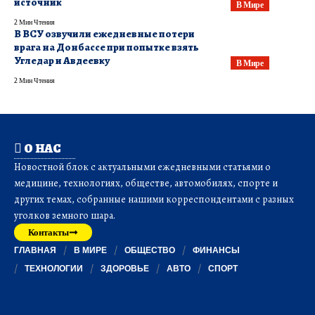
источник
В Мире
2 Мин Чтения
​В ВСУ озвучили ежедневные потери
врага на Донбассе при попытке взять
Угледар и Авдеевку
В Мире
2 Мин Чтения
О НАС
Новостной блок с актуальными ежедневными статьями о
медицине, технологиях, обществе, автомобилях, спорте и
других темах, собранные нашими корреспондентами с разных
уголков земного шара.
Контакты
ГЛАВНАЯ
В МИРЕ
ОБЩЕСТВО
ФИНАНСЫ
ТЕХНОЛОГИИ
ЗДОРОВЬЕ
АВТО
СПОРТ