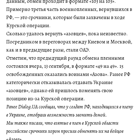
данным, обмен проходит в формате «103 на 103».
Примерно третья часть военнопленных, вернувшихся в
РФ, — это срочники, которые были захвачены в ходе
Курской операции.
Сколько удалось вернуть «азовцев», пока неизвестно.
Посредником в переговорах между Киевом и Москвой,
как и в предыдущие разы, стали ОАЭ.
Отметим, что предыдущий раунд обмена пленными
состоялся вчера, 13 сентября, в формате «49 на 49». 15
освобожденных оказались воинами «Азова». Ранее РФ
категорически отказывалась отдавать Украине
«азовцев», однако ей пришлось поменять свою
позицию из-за Курской операции.
Ранее Dialog.UA сообщал, что у солдат РФ, находящихся в плену
в Украине, отобрали возможность звонить домой.
Мы также писали, что взятые в плен в Курской области
российские срочники хором просили обменять их на бойцов
«Азова».