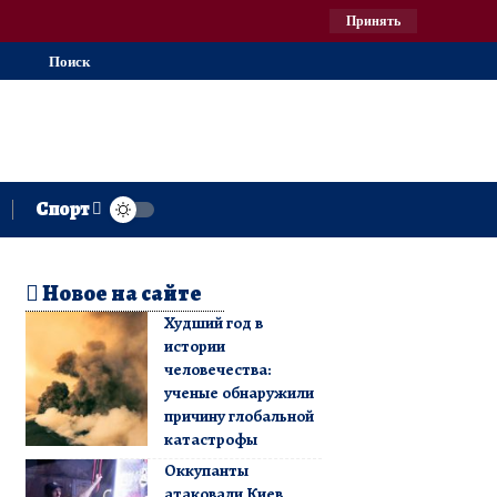
Принять
Поиск
Спорт
Новое на сайте
Худший год в
истории
человечества:
ученые обнаружили
причину глобальной
катастрофы
Оккупанты
атаковали Киев