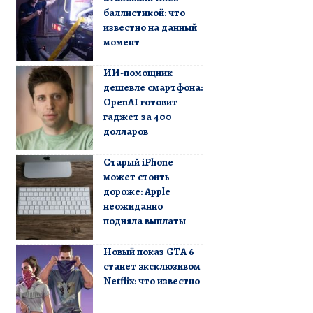
баллистикой: что
известно на данный
момент
ИИ-помощник
дешевле смартфона:
OpenAI готовит
гаджет за 400
долларов
Старый iPhone
может стоить
дороже: Apple
неожиданно
подняла выплаты
Новый показ GTA 6
станет эксклюзивом
Netflix: что известно