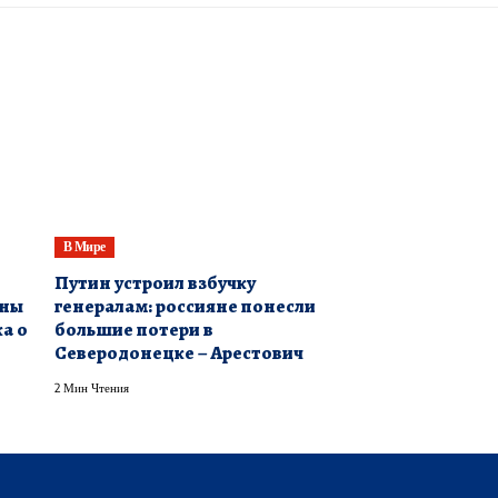
В Мире
Путин устроил взбучку
дны
генералам: россияне понесли
а о
большие потери в
Северодонецке – Арестович
2 Мин Чтения