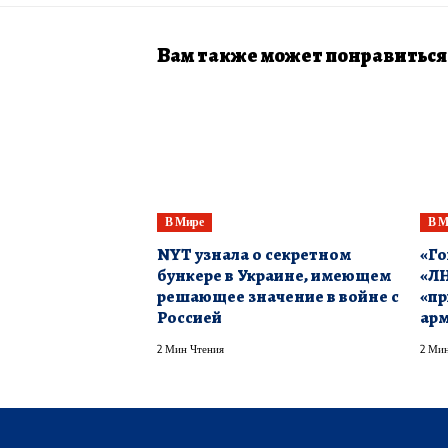
Вам также может понравиться
В Мире
В М
NYT узнала о секретном
«Го
бункере в Украине, имеющем
«ЛН
решающее значение в войне с
«пр
Россией
ар
2 Мин Чтения
2 Мин