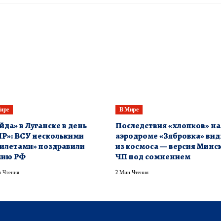
ире
В Мире
йда» в Луганске в день
Последствия «хлопков» на
Р»: ВСУ несколькими
аэродроме «Зябровка» ви
илетами» поздравили
из космоса — версия Минск
мию РФ
ЧП под сомнением
 Чтения
2 Мин Чтения