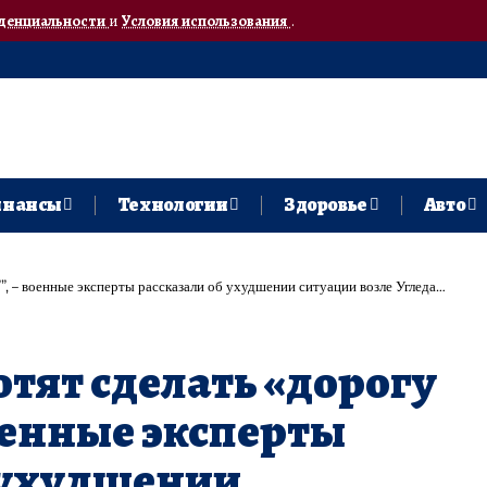
денциальности
и
Условия использования
.
нансы
Технологии
Здоровье
Авто
, – военные эксперты рассказали об ухудшении ситуации возле Угледара
тят сделать «дорогу
оенные эксперты
 ухудшении