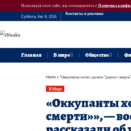
Используя этот сайт, вы соглашаетесь с
Политика конфи
Контакты и реклама
Суббота, Авг 8, 2026
Главная
В мире
Общество
Фи
Home
»
“Оккупанты хотят сделать “дорогу смерти””
В Мире
«Оккупанты хо
смерти»», — в
рассказали об