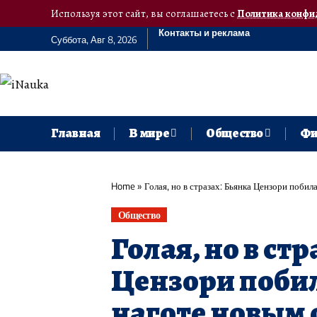
Используя этот сайт, вы соглашаетесь с
Политика конфи
Контакты и реклама
Суббота, Авг 8, 2026
Главная
В мире
Общество
Фи
Home
»
Голая, но в стразах: Бьянка Цензори побил
Общество
Голая, но в ст
Цензори побил
наготе новым 