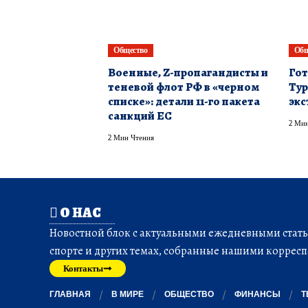
Общество
Общ
Военные, Z-пропагандисты и
Гот
теневой флот РФ в «черном
Тур
списке»: детали 11-го пакета
экс
санкций ЕС
2 Мин
2 Мин Чтения
О НАС
Новостной блок с актуальными ежедневными статья
спорте и других темах, собранные нашими корресп
Контакты
ГЛАВНАЯ
В МИРЕ
ОБЩЕСТВО
ФИНАНСЫ
Т