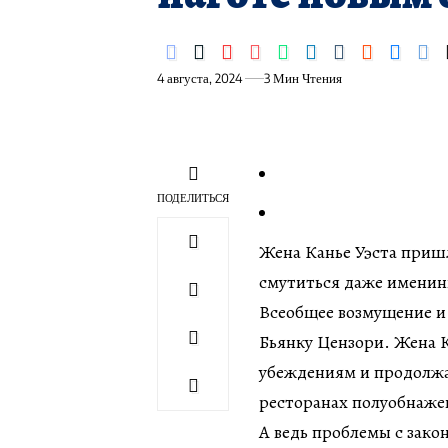
4 августа, 2024
3 Мин Чтения
ПОДЕЛИТЬСЯ
Жена Канье Уэста пришл
смутиться даже именин
Всеобщее возмущение и
Бьянку Цензори. Жена К
убеждениям и продолжае
ресторанах полуобнаже
А ведь проблемы с зако