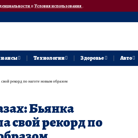
денциальности
и
Условия использования
.
нансы
Технологии
Здоровье
Авто
а свой рекорд по наготе новым образом
разах: Бьянка
а свой рекорд по
образом