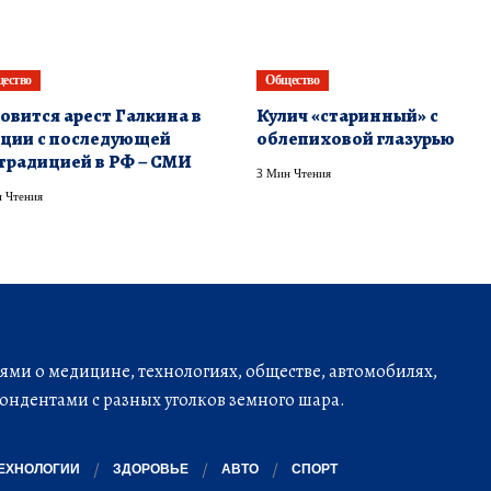
ество
Общество
овится арест Галкина в
Кулич «старинный» с
ции с последующей
облепиховой глазурью
традицией в РФ – СМИ
3 Мин Чтения
 Чтения
ми о медицине, технологиях, обществе, автомобилях,
ондентами с разных уголков земного шара.
ЕХНОЛОГИИ
ЗДОРОВЬЕ
АВТО
СПОРТ