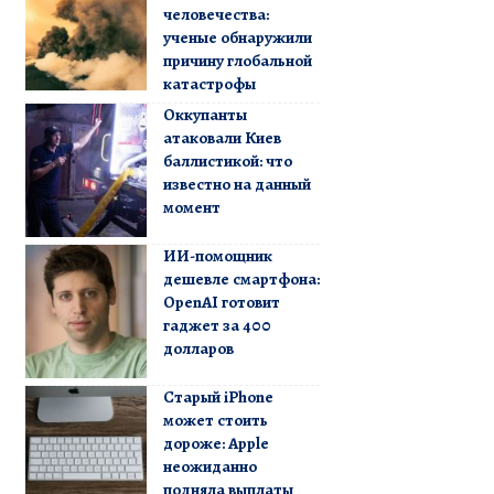
человечества:
ученые обнаружили
причину глобальной
катастрофы
Оккупанты
атаковали Киев
баллистикой: что
известно на данный
момент
ИИ-помощник
дешевле смартфона:
OpenAI готовит
гаджет за 400
долларов
Старый iPhone
может стоить
дороже: Apple
неожиданно
подняла выплаты