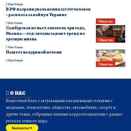
2 Мин Чтения
В РФ на грани увольнения 150 000 человек
– расплата за войну в Украине
Общество
1 Мин Чтения
Самбурская не пьет алкоголь три года,
Рианна — год: звезды задают тренд на
трезвую жизнь
Общество
7 Мин Чтения
Паштет из куриной печени
3 Мин Чтения
Общество
О НАС
Новостной блок с актуальными ежедневными статьями о
медицине, технологиях, обществе, автомобилях, спорте и
других темах, собранные нашими корреспондентами с разных
уголков земного шара.
Контакты