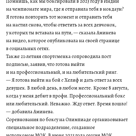
Помнишь, как мы боксировали в 2023 году в Индии
на чемпионате мира, где я отправила тебя в нокдаун?
Я готова повторить тот момент и отправить тебя
на настил снова, чтобы ответить за всех девчонок,
у которых ты вставала на пути, — сказала Аминева
на видео, которое опубликовала на своей странице
в социальных сетях.
Также 21‑летняя спортсменка сопроводила пост
подписью, заявив, что готова выйти
и на профессиональный, и на любительский ринг.
— Я готова выйти на бой с Хелиф и дать ответ за всех
девушек. В любой день, в любом месте. Кроме 8 августа,
когда у меня дебют в профи. Профессиональный бокс
или любительский. Неважно. Жду ответ. Время пошло!
— добавила Аминева.
Соревнования по боксу на Олимпиаде организовывает
специальное подразделение, созданное
исполкомом МОК. В июне 2023 года сессия МОК