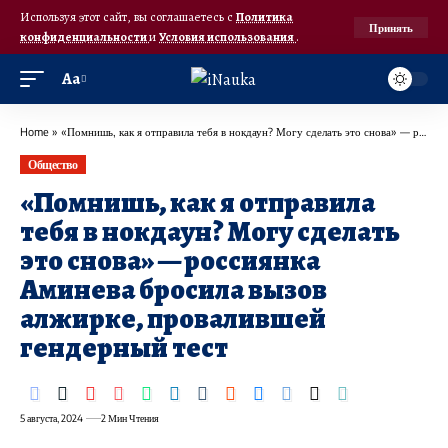
Используя этот сайт, вы соглашаетесь с
Политика
Принять
конфиденциальности
и
Условия использования
.
Аа
Home
»
«Помнишь, как я отправила тебя в нокдаун? Могу сделать это снова» — россиянка Аминева бросила вызов алжирке, провалившей гендерный тест
Общество
«Помнишь, как я отправила
тебя в нокдаун? Могу сделать
это снова» — россиянка
Аминева бросила вызов
алжирке, провалившей
гендерный тест
5 августа, 2024
2 Мин Чтения