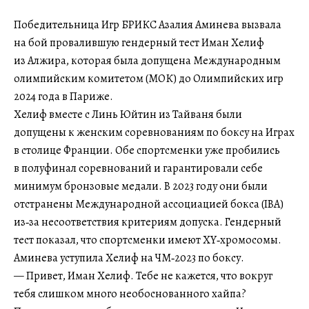
Победительница Игр БРИКС Азалия Аминева вызвала
на бой провалившую гендерный тест Иман Хелиф
из Алжира, которая была допущена Международным
олимпийским комитетом (МОК) до Олимпийских игр
2024 года в Париже.
Хелиф вместе с Линь Юйтин из Тайваня были
допущены к женским соревнованиям по боксу на Играх
в столице Франции. Обе спортсменки уже пробились
в полуфинал соревнований и гарантировали себе
минимум бронзовые медали. В 2023 году они были
отстранены Международной ассоциацией бокса (IBA)
из‑за несоответствия критериям допуска. Гендерный
тест показал, что спортсменки имеют ХY‑хромосомы.
Аминева уступила Хелиф на ЧМ‑2023 по боксу.
— Привет, Иман Хелиф. Тебе не кажется, что вокруг
тебя слишком много необоснованного хайпа?