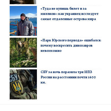
«Туда не купишь билет и за
миллион»: как украинец исследует
самые отдаленные острова мира
«Парк Юрского периода» ошибался:
почему воскресить динозавров
невозможно
СБУ за ночь поразила три НПЗ
России на расстоянии почти 1600
км.