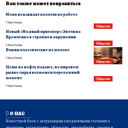
Вам также может понравиться
Меня ненавидят коллеги по работе
1 Мин Чтения
Общество
Новый «Модный приговор»: Эвелина
Хромченко в странном окружении
Общество
5 Мин Чтения
Блины классические на молоке
1 Мин Чтения
Общество
Цены на нефть падают, на мировом
рынке сырья возможен переломный
момент
Общество
1 Мин Чтения
О НАС
Новостной блок с актуальными ежедневными статьями о
медицине, технологиях, обществе, автомобилях, спорте и