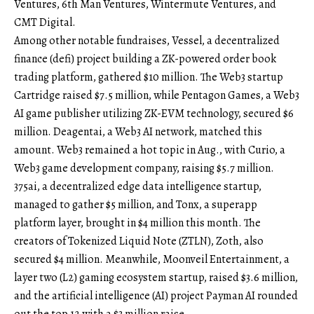
Ventures, 6th Man Ventures, Wintermute Ventures, and
CMT Digital.
Among other notable fundraises, Vessel, a decentralized
finance (defi) project building a ZK-powered order book
trading platform, gathered $10 million. The Web3 startup
Cartridge raised $7.5 million, while Pentagon Games, a Web3
AI game publisher utilizing ZK-EVM technology, secured $6
million. Deagentai, a Web3 AI network, matched this
amount. Web3 remained a hot topic in Aug., with Curio, a
Web3 game development company, raising $5.7 million.
375ai, a decentralized edge data intelligence startup,
managed to gather $5 million, and Tonx, a superapp
platform layer, brought in $4 million this month. The
creators of Tokenized Liquid Note (ZTLN), Zoth, also
secured $4 million. Meanwhile, Moonveil Entertainment, a
layer two (L2) gaming ecosystem startup, raised $3.6 million,
and the artificial intelligence (AI) project Payman AI rounded