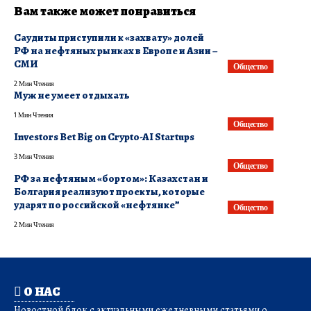
Вам также может понравиться
​Саудиты приступили к «захвату» долей
РФ на нефтяных рынках в Европе и Азии –
СМИ
Общество
2 Мин Чтения
Муж не умеет отдыхать
1 Мин Чтения
Общество
Investors Bet Big on Crypto-AI Startups
3 Мин Чтения
Общество
​РФ за нефтяным «бортом»: Казахстан и
Болгария реализуют проекты, которые
ударят по российской «нефтянке”
Общество
2 Мин Чтения
О НАС
Новостной блок с актуальными ежедневными статьями о