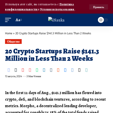
Используя этот сайт, вы соглашаетесь с
Политика
Принять
конфиденциальности
и
Условия использования
.
Аа
Home
»
20 Crypto Startups Raise $141.3 Million in Less Than 2 Weeks
Общество
20 Crypto Startups Raise $141.3
Million in Less Than 2 Weeks
13 августа, 2024
3 Мин Чтения
In the first 12 days of Aug., $141.3 million has flowed into
crypto, defi, and blockchain ventures, according to recent
metrics. Morpho, a decentralized lending developer,
accounted for roughly 35.38% of the total funds raised