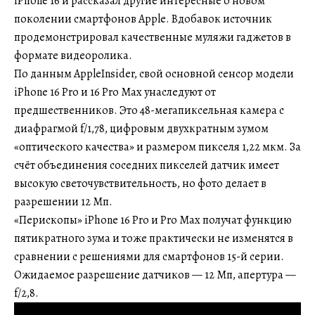
iPhone 16 и рассказал другие интересные о новом
поколении смартфонов Apple. Вдобавок источник
продемонстрировал качественные муляжи гаджетов в
формате видеоролика.
По данным AppleInsider, свой основной сенсор модели
iPhone 16 Pro и 16 Pro Max унаследуют от
предшественников. Это 48-мегапиксельная камера с
диафрагмой f/1,78, цифровым двухкратным зумом
«оптического качества» и размером пикселя 1,22 мкм. За
счёт объединения соседних пикселей датчик имеет
высокую светочувствительность, но фото делает в
разрешении 12 Мп.
«Перископы» iPhone 16 Pro и Pro Max получат функцию
пятикратного зума и тоже практически не изменятся в
сравнении с решениями для смартфонов 15-й серии.
Ожидаемое разрешение датчиков — 12 Мп, апертура —
f/2,8.