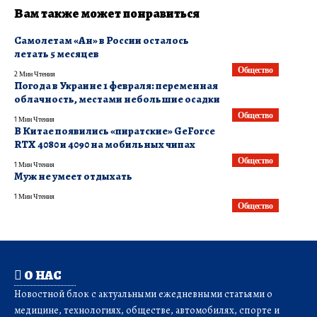
Вам также может понравиться
​Самолетам «Ан» в России осталось
летать 5 месяцев
Общество
2 Мин Чтения
Погода в Украине 1 февраля: переменная
облачность, местами небольшие осадки
Общество
1 Мин Чтения
В Китае появились «пиратские» GeForce
RTX 4080 и 4090 на мобильных чипах
Общество
1 Мин Чтения
Муж не умеет отдыхать
1 Мин Чтения
Общество
О НАС
Новостной блок с актуальными ежедневными статьями о
медицине, технологиях, обществе, автомобилях, спорте и