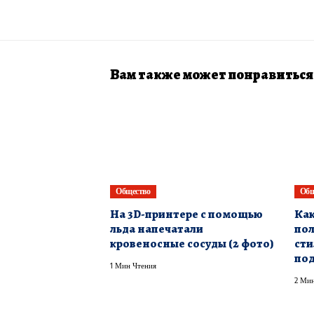
Вам также может понравиться
Общество
Общ
На 3D-принтере с помощью
Как
льда напечатали
пол
кровеносные сосуды (2 фото)
сти
под
1 Мин Чтения
2 Мин