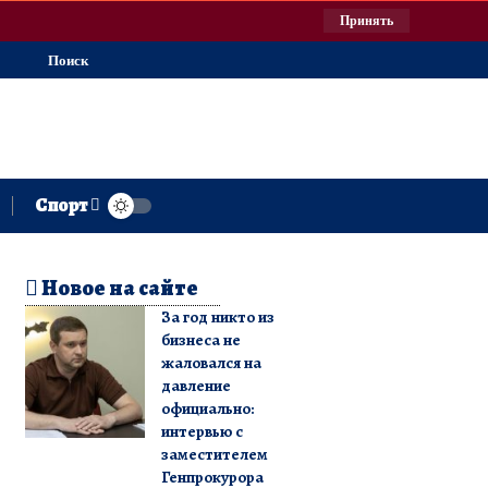
Принять
Поиск
Спорт
Новое на сайте
За год никто из
бизнеса не
жаловался на
давление
официально:
интервью с
заместителем
Генпрокурора