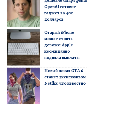
дешевле смартфона:
OpenAI готовит
гаджет за 400
долларов
Старый iPhone
может стоить
дороже: Apple
неожиданно
подняла выплаты
Новый показ GTA 6
станет эксклюзивом
Netflix: что известно