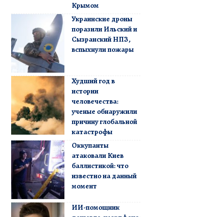
Крымом
Украинские дроны
поразили Ильский и
Сызранский НПЗ,
вспыхнули пожары
Худший год в
истории
человечества:
ученые обнаружили
причину глобальной
катастрофы
Оккупанты
атаковали Киев
баллистикой: что
известно на данный
момент
ИИ-помощник