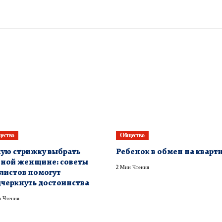
ество
Общество
ую стрижку выбрать
Ребенок в обмен на кварт
ной женщине: советы
2 Мин Чтения
листов помогут
черкнуть достоинства
 Чтения