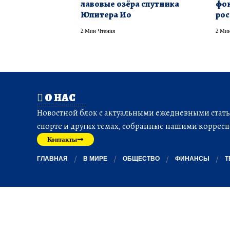
лавовые озёра спутника
фон
Юпитера Ио
рос
2 Мин Чтения
2 Мин
О НАС
Новостной блок с актуальными ежедневными статья
спорте и других темах, собранные нашими корресп
Контакты
ГЛАВНАЯ
В МИРЕ
ОБЩЕСТВО
ФИНАНСЫ
Т