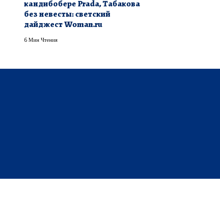
кандибобере Prada, Табакова
без невесты: светский
дайджест Woman.ru
6 Мин Чтения