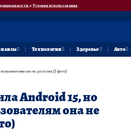
денциальности
и
Условия использования
.
нансы
Технологии
Здоровье
Авто
пользователям она не доступна (3 фото)
ла Android 15, но
зователям она не
то)