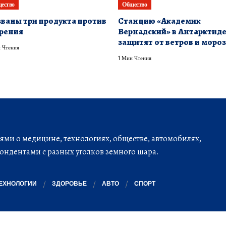
ество
Общество
ваны три продукта против
Станцию «Академик
рения
Вернадский» в Антарктид
защитят от ветров и моро
 Чтения
1 Мин Чтения
ми о медицине, технологиях, обществе, автомобилях,
ондентами с разных уголков земного шара.
ЕХНОЛОГИИ
ЗДОРОВЬЕ
АВТО
СПОРТ