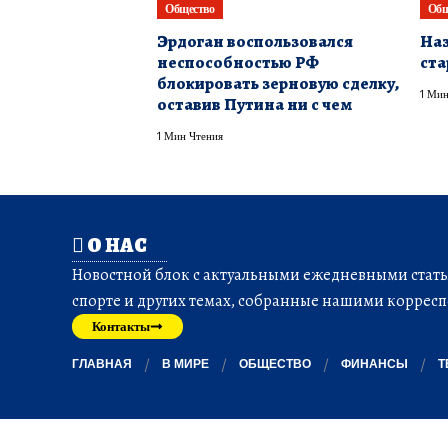
Общество
Общ
Эрдоган воспользовался
Наз
неспособностью РФ
ста
блокировать зерновую сделку,
1 Мин
оставив Путина ни с чем
1 Мин Чтения
О НАС
Новостной блок с актуальными ежедневными статья
спорте и других темах, собранные нашими корресп
Контакты
ГЛАВНАЯ
В МИРЕ
ОБЩЕСТВО
ФИНАНСЫ
Т