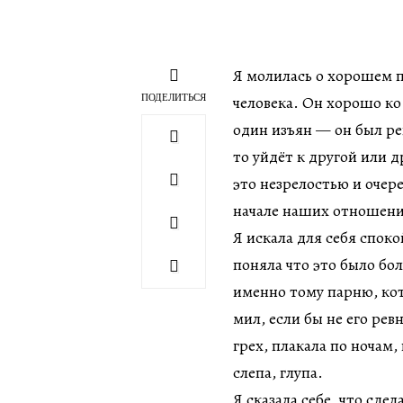
Я молилась о хорошем п
ПОДЕЛИТЬСЯ
человека. Он хорошо ко 
один изъян — он был рев
то уйдёт к другой или д
это незрелостью и очер
начале наших отношений
Я искала для себя спок
поняла что это было бо
именно тому парню, кот
мил, если бы не его ревн
грех, плакала по ночам
слепа, глупа.
Я сказала себе, что сде