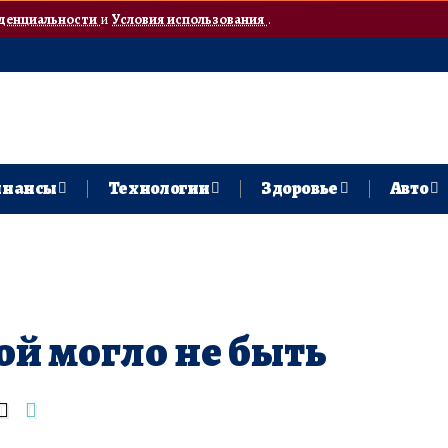
денциальности
и
Условия использования
.
нансы
Технологии
Здоровье
Авто
ой могло не быть