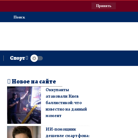
Принять
Поиск
Спорт
Новое на сайте
Оккупанты
атаковали Киев
баллистикой: что
известно на данный
момент
ИИ-помощник
дешевле смартфона: