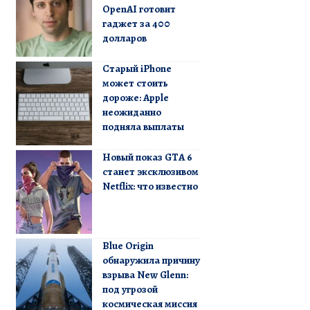
OpenAI готовит
гаджет за 400
долларов
Старый iPhone
может стоить
дороже: Apple
неожиданно
подняла выплаты
Новый показ GTA 6
станет эксклюзивом
Netflix: что известно
Blue Origin
обнаружила причину
взрыва New Glenn:
под угрозой
космическая миссия