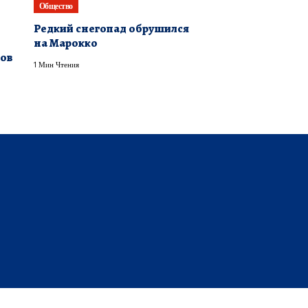
Общество
Редкий снегопад обрушился
е
на Марокко
зов
1 Мин Чтения