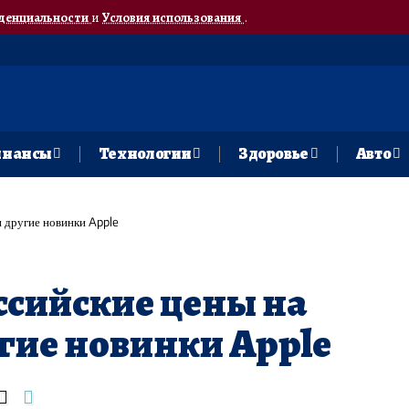
денциальности
и
Условия использования
.
нансы
Технологии
Здоровье
Авто
и другие новинки Apple
ссийские цены на
угие новинки Apple