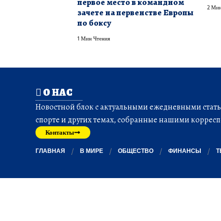
первое место в командном
2 Мин
зачете на первенстве Европы
по боксу
1 Мин Чтения
О НАС
Новостной блок с актуальными ежедневными статья
спорте и других темах, собранные нашими корресп
Контакты
ГЛАВНАЯ
В МИРЕ
ОБЩЕСТВО
ФИНАНСЫ
Т