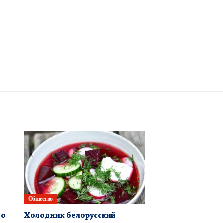
Общество
по
Холодник белорусский