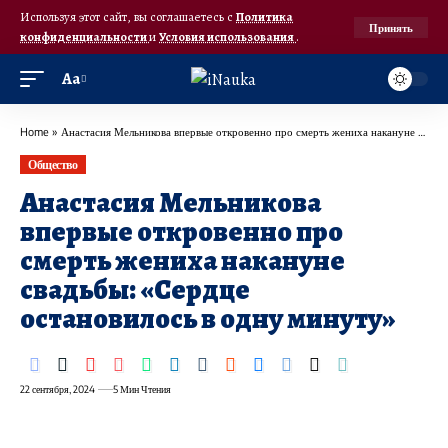
Используя этот сайт, вы соглашаетесь с
Политика
Принять
конфиденциальности
и
Условия использования
.
Аа
Home
»
Анастасия Мельникова впервые откровенно про смерть жениха накануне свадьбы: «Сердце остановилось в одну минуту»
Общество
Анастасия Мельникова
впервые откровенно про
смерть жениха накануне
свадьбы: «Сердце
остановилось в одну минуту»
22 сентября, 2024
5 Мин Чтения