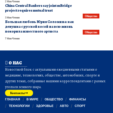
2 Мин Чтения
China Central Bankers say joint mBridge
project requires mutual trust
Общество
3 Мин Чтения
Большая любовь Юрия Соломина: как
девушка с русской косой на всю жизнь
покорила известного артиста
Общество
7 Мин Чтения
О НАС
Новостной блок с актуальными ежедневными статьями о
медицине, технологиях, обществе, автомобилях, спорте и
других темах, собранные нашими корреспондентами с разных
уголков земного шара.
Контакты
ГЛАВНАЯ
В МИРЕ
ОБЩЕСТВО
ФИНАНСЫ
ТЕХНОЛОГИИ
ЗДОРОВЬЕ
АВТО
СПОРТ