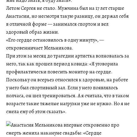
мне надо знать, я буду знать».
Летом Сергея не стало. Мужчина был на 17 лет старше
Анастасии, но несмотря такую разницу, он держал себя
в отличной форме — занимался спортом и вел
здоровый образ жизни.
«Его сердце остановилось в одну минуту», —
откровенничает Мельникова.
При этом за месяц до трагедии артистка волновалась за
него, так как прошел период ковида: «Я уговорила
профилактически повесить монитор на сердце.
Поскольку он всерьез относился к здоровью, на работе
у него был спортивный зал. Если у него появлялось
полчаса, он шел тренироваться. А я считала, что в таком
возрасте такие тяжелые нагрузки уже не нужно. Но я не
смела ему об этом сказать».