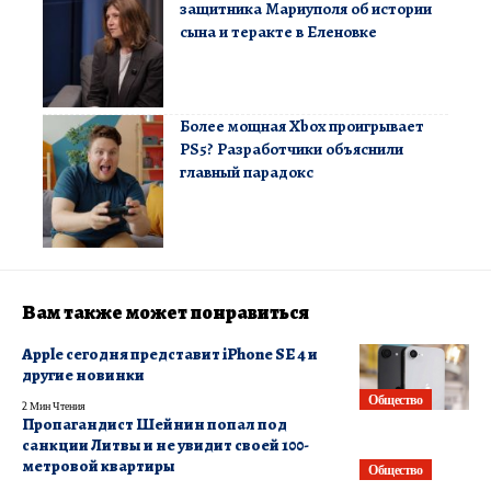
защитника Мариуполя об истории
сына и теракте в Еленовке
Более мощная Xbox проигрывает
PS5? Разработчики объяснили
главный парадокс
Вам также может понравиться
Apple сегодня представит iPhone SE 4 и
другие новинки
Общество
2 Мин Чтения
Пропагандист Шейнин попал под
санкции Литвы и не увидит своей 100-
метровой квартиры
Общество