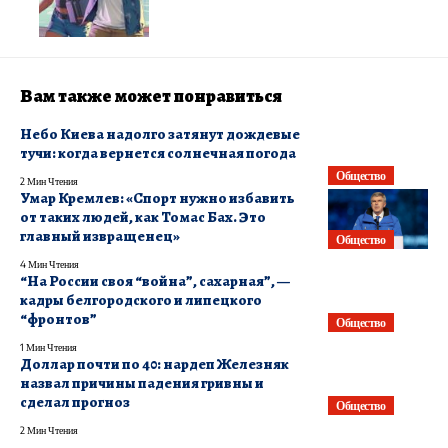
Вам также может понравиться
Небо Киева надолго затянут дождевые
тучи: когда вернется солнечная погода
Общество
2 Мин Чтения
Умар Кремлев: «Спорт нужно избавить
от таких людей, как Томас Бах. Это
главный извращенец»
Общество
4 Мин Чтения
​“На России своя “война”, сахарная”, —
кадры белгородского и липецкого
“фронтов”
Общество
1 Мин Чтения
Доллар почти по 40: нардеп Железняк
назвал причины падения гривны и
сделал прогноз
Общество
2 Мин Чтения