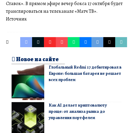
Ставок». В прямом эфире вечер бокса 17 октября будет
транслироваться на телеканале «Матч ТВ».
Источник
Новое на сайте
Глобальный Redmi 17 дебютировал в
Европе: большая батарея не решает
всех проблем
Как AI делает криптовалюту
проще: от анализа рынка до
управления портфелем