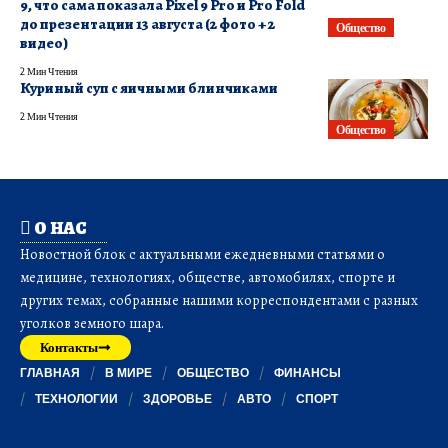
9, что сама показала Pixel 9 Pro и Pro Fold
до презентации 13 августа (2 фото + 2
Общество
видео)
2 Мин Чтения
Куриный суп с яичными блинчиками
2 Мин Чтения
Общество
О НАС
Новостной блок с актуальными ежедневными статьями о
медицине, технологиях, обществе, автомобилях, спорте и
других темах, собранные нашими корреспондентами с разных
уголков земного шара.
Контакты
ГЛАВНАЯ
В МИРЕ
ОБЩЕСТВО
ФИНАНСЫ
ТЕХНОЛОГИИ
ЗДОРОВЬЕ
АВТО
СПОРТ