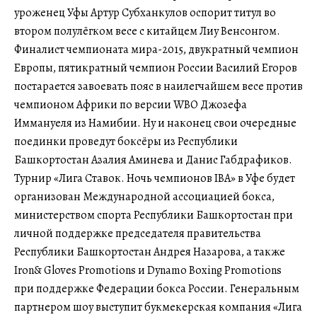
уроженец Уфы Артур Субханкулов оспорит титул во
втором полулёгком весе с китайцем Лиу Венсонгом.
Финалист чемпионата мира-2015, двукратный чемпион
Европы, пятикратный чемпион России Василий Егоров
постарается завоевать пояс в наилегчайшем весе против
чемпионом Африки по версии WBO Джозефа
Иммануеля из Намибии. Ну и наконец свои очередные
поединки проведут боксёры из Республики
Башкортостан Азалия Аминева и Данис Габдрафиков.
Турнир «Лига Ставок. Ночь чемпионов IBA» в Уфе будет
организован Международной ассоциацией бокса,
министерством спорта Республики Башкортостан при
личной поддержке председателя правительства
Республики Башкортостан Андрея Назарова, а также
Iron& Gloves Promotions и Dynamo Boxing Promotions
при поддержке Федерации бокса России. Генеральным
партнером шоу выступит букмекерская компания «Лига