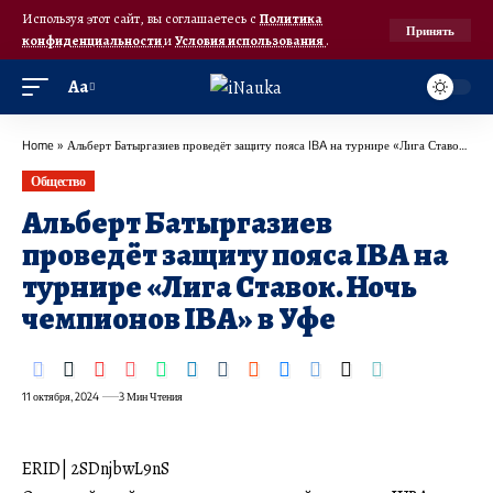
Используя этот сайт, вы соглашаетесь с
Политика
Принять
конфиденциальности
и
Условия использования
.
Аа
Home
»
Альберт Батыргазиев проведёт защиту пояса IBA на турнире «Лига Ставок. Ночь чемпионов IBA» в Уфе
Общество
Альберт Батыргазиев
проведёт защиту пояса IBA на
турнире «Лига Ставок. Ночь
чемпионов IBA» в Уфе
11 октября, 2024
3 Мин Чтения
ERID| 2SDnjbwL9nS