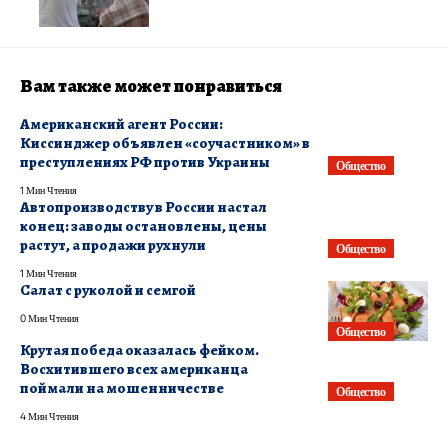
Вам также может понравиться
Американский агент России:
Киссинджер объявлен «соучастником» в
преступлениях РФ против Украины
Общество
1 Мин Чтения
Автопроизводству в России настал
конец: заводы остановлены, цены
растут, а продажи рухнули
Общество
1 Мин Чтения
Салат с руколой и семгой
0 Мин Чтения
Общество
Крутая победа оказалась фейком.
Восхитившего всех американца
поймали на мошенничестве
Общество
4 Мин Чтения