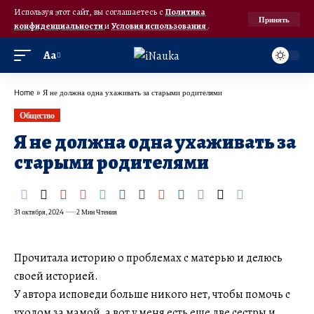
Используя этот сайт, вы соглашаетесь с
Политика
Принять
конфиденциальности
и
Условия использования
.
Аа
Home
»
Я не должна одна ухаживать за старыми родителями
Общество
Я не должна одна ухаживать за
старыми родителями
31 октября, 2024
2 Мин Чтения
Прочитала историю о проблемах с матерью и делюсь
своей историей.
У автора исповеди больше никого нет, чтобы помочь с
уходом за мамой, а вот у меня есть еще две сестры и