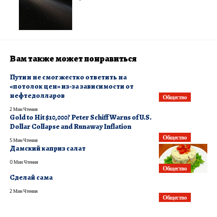
Вам также может понравиться
Путин не смог жестко ответить на
«потолок цен» из-за зависимости от
нефтедолларов
Общество
2 Мин Чтения
Gold to Hit $10,000? Peter Schiff Warns of U.S.
Dollar Collapse and Runaway Inflation
Общество
5 Мин Чтения
Дамский каприз салат
0 Мин Чтения
Общество
Сделай сама
2 Мин Чтения
Общество