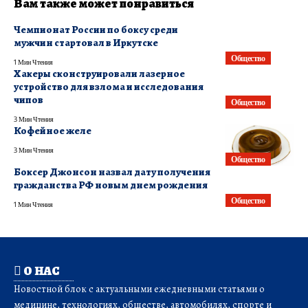
Вам также может понравиться
Чемпионат России по боксу среди
мужчин стартовал в Иркутске
Общество
1 Мин Чтения
Хакеры сконструировали лазерное
устройство для взлома и исследования
чипов
Общество
3 Мин Чтения
Кофейное желе
3 Мин Чтения
Общество
Боксер Джонсон назвал дату получения
гражданства РФ новым днем рождения
Общество
1 Мин Чтения
О НАС
Новостной блок с актуальными ежедневными статьями о
медицине, технологиях, обществе, автомобилях, спорте и