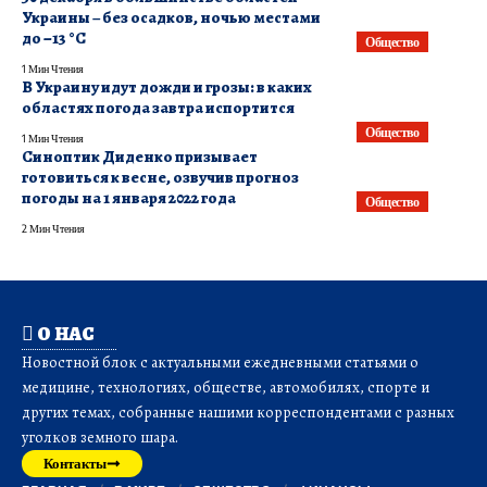
Украины – без осадков, ночью местами
до −13 °С
Общество
1 Мин Чтения
В Украину идут дожди и грозы: в каких
областях погода завтра испортится
Общество
1 Мин Чтения
​Синоптик Диденко призывает
готовиться к весне, озвучив прогноз
погоды на 1 января 2022 года
Общество
2 Мин Чтения
О НАС
Новостной блок с актуальными ежедневными статьями о
медицине, технологиях, обществе, автомобилях, спорте и
других темах, собранные нашими корреспондентами с разных
уголков земного шара.
Контакты