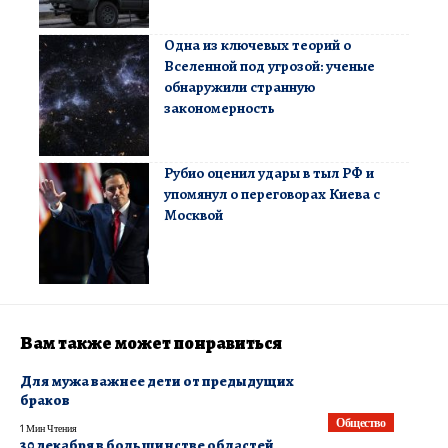
Одна из ключевых теорий о
Вселенной под угрозой: ученые
обнаружили странную
закономерность
Рубио оценил удары в тыл РФ и
упомянул о переговорах Киева с
Москвой
Вам также может понравиться
Для мужа важнее дети от предыдущих
браков
Общество
1 Мин Чтения
30 декабря в большинстве областей