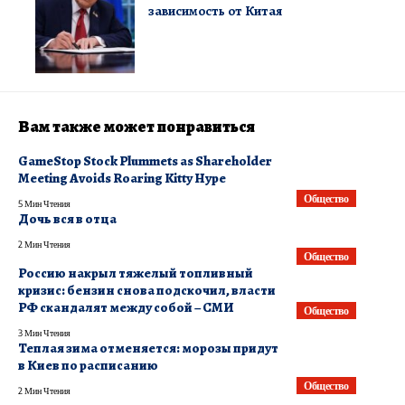
зависимость от Китая
Вам также может понравиться
GameStop Stock Plummets as Shareholder
Meeting Avoids Roaring Kitty Hype
Общество
5 Мин Чтения
Дочь вся в отца
2 Мин Чтения
Общество
Россию накрыл тяжелый топливный
кризис: бензин снова подскочил, власти
РФ скандалят между собой – СМИ
Общество
3 Мин Чтения
Теплая зима отменяется: морозы придут
в Киев по расписанию
Общество
2 Мин Чтения