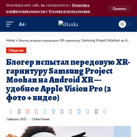
Используя этот сайт, вы соглашаетесь с
Политика
Принять
конфиденциальности
и
Условия использования
.
Аа
Home
»
Блогер испытал передовую XR-гарнитуру Samsung Project Moohan на Android XR — удобнее Apple Vision Pro (2 фото + видео)
Общество
Блогер испытал передовую XR-
гарнитуру Samsung Project
Moohan на Android XR —
удобнее Apple Vision Pro (2
фото + видео)
2 февраля, 2025
2 Мин Чтения