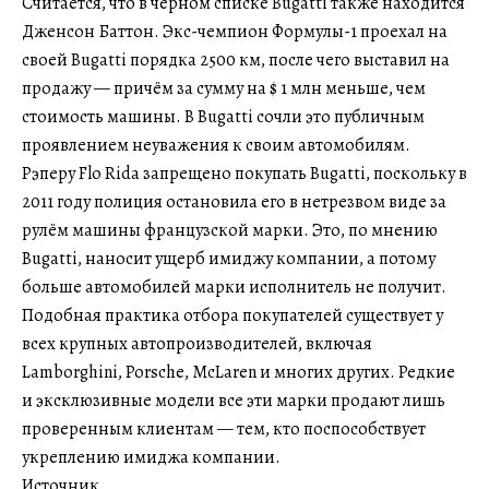
Считается, что в чёрном списке Bugatti также находится
Дженсон Баттон. Экс-чемпион Формулы-1 проехал на
своей Bugatti порядка 2500 км, после чего выставил на
продажу — причём за сумму на $ 1 млн меньше, чем
стоимость машины. В Bugatti сочли это публичным
проявлением неуважения к своим автомобилям.
Рэперу Flo Rida запрещено покупать Bugatti, поскольку в
2011 году полиция остановила его в нетрезвом виде за
рулём машины французской марки. Это, по мнению
Bugatti, наносит ущерб имиджу компании, а потому
больше автомобилей марки исполнитель не получит.
Подобная практика отбора покупателей существует у
всех крупных автопроизводителей, включая
Lamborghini, Porsche, McLaren и многих других. Редкие
и эксклюзивные модели все эти марки продают лишь
проверенным клиентам — тем, кто поспособствует
укреплению имиджа компании.
Источник