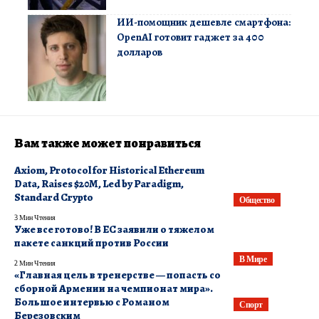
ИИ-помощник дешевле смартфона:
OpenAI готовит гаджет за 400
долларов
Вам также может понравиться
Axiom, Protocol for Historical Ethereum
Data, Raises $20M, Led by Paradigm,
Standard Crypto
Общество
3 Мин Чтения
Уже все готово! В ЕС заявили о тяжелом
пакете санкций против России
В Мире
2 Мин Чтения
«Главная цель в тренерстве — попасть со
сборной Армении на чемпионат мира».
Большое интервью с Романом
Спорт
Березовским