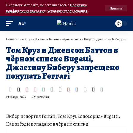
Используя этот сайт, вы соглашаетесь с
Политика
Принять
конфиденциальности
и
Условия использования
.
Аа
Home
»
Том Круз и Дженсон Баттон в чёрном списке Bugatti, Джастину Биберу запрещено покупать Ferrari
Том Круз и Дженсон Баттон в
чёрном списке Bugatti,
Джастину Биберу запрещено
покупать Ferrari
19 ноября, 2024
4 Мин Чтения
Бибер испортил Ferrari, Том Круз «опозорил» Bugatti.
Как звёзды попадают в чёрные списки