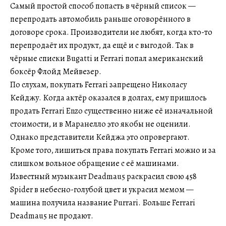
Самый простой способ попасть в чёрный список —
перепродать автомобиль раньше оговорённого в
договоре срока. Производители не любят, когда кто-то
перепродаёт их продукт, да ещё и с выгодой. Так в
чёрные списки Bugatti и Ferrari попал американский
боксёр Флойд Мейвезер.
По слухам, покупать Ferrari запрещено Николасу
Кейджу. Когда актёр оказался в долгах, ему пришлось
продать Ferrari Enzo существенно ниже её изначальной
стоимости, и в Маранелло это якобы не оценили.
Однако представители Кейджа это опровергают.
Кроме того, лишиться права покупать Ferrari можно и за
слишком вольное обращение с её машинами.
Известный музыкант Deadmau5 раскрасил свою 458
Spider в небесно-голубой цвет и украсил мемом —
машина получила название Purrari. Больше Ferrari
Deadmau5 не продают.