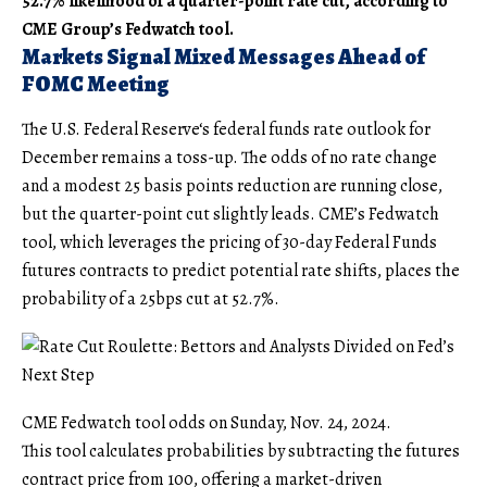
52.7% likelihood of a quarter-point rate cut, according to
CME Group’s Fedwatch tool.
Markets Signal Mixed Messages Ahead of
FOMC Meeting
The U.S. Federal Reserve‘s federal funds rate outlook for
December remains a toss-up. The odds of no rate change
and a modest 25 basis points reduction are running close,
but the quarter-point cut slightly leads. CME’s Fedwatch
tool, which leverages the pricing of 30-day Federal Funds
futures contracts to predict potential rate shifts, places the
probability of a 25bps cut at 52.7%.
CME Fedwatch tool odds on Sunday, Nov. 24, 2024.
This tool calculates probabilities by subtracting the futures
contract price from 100, offering a market-driven