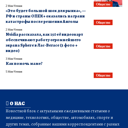
Общество
2 Мин Чтения
«Это будет большой шок для рынка», —
РФ и страны ОПЕК+ оказались на грани
катастрофы после решения Анголы
Общество
2 Мин Чтения
Nvidia рассказала, как 150 её видеокарт
обеспечивают работу огромнейшего
экрана Sphere в Лас-Вегасе (3 фото +
Общество
видео)
3 Мин Чтения
Как помочь маме?
5 Мин Чтения
Общество
О НАС
Новостной блок с актуальными ежедневными статьями о
медицине, технологиях, обществе, автомобилях, спорте и
других темах, собранные нашими корреспондентами с разных