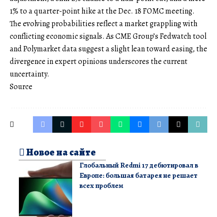
1% to a quarter-point hike at the Dec. 18 FOMC meeting.
The evolving probabilities reflect a market grappling with
conflicting economic signals. As CME Group’s Fedwatch tool
and Polymarket data suggest a slight lean toward easing, the
divergence in expert opinions underscores the current
uncertainty.
Source
Новое на сайте
Глобальный Redmi 17 дебютировал в
Европе: большая батарея не решает
всех проблем