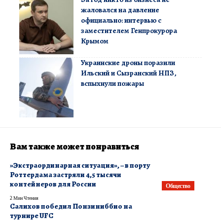
жаловался на давление
официально: интервью с
заместителем Генпрокурора
Крымом
Украинские дроны поразили
Ильский и Сызранский НПЗ,
вспыхнули пожары
Вам также может понравиться
​»Экстраординарная ситуация», – в порту
Роттердама застряли 4,5 тысячи
контейнеров для России
Общество
2 Мин Чтения
Салихов победил Понзиниббио на
турнире UFC