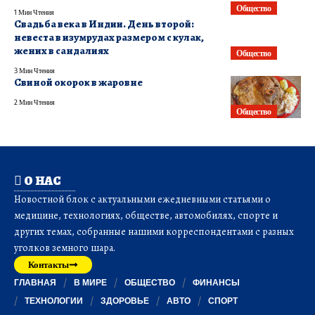
Общество
1 Мин Чтения
Свадьба века в Индии. День второй:
невеста в изумрудах размером с кулак,
жених в сандалиях
Общество
3 Мин Чтения
Свиной окорок в жаровне
2 Мин Чтения
Общество
О НАС
Новостной блок с актуальными ежедневными статьями о
медицине, технологиях, обществе, автомобилях, спорте и
других темах, собранные нашими корреспондентами с разных
уголков земного шара.
Контакты
ГЛАВНАЯ
В МИРЕ
ОБЩЕСТВО
ФИНАНСЫ
ТЕХНОЛОГИИ
ЗДОРОВЬЕ
АВТО
СПОРТ