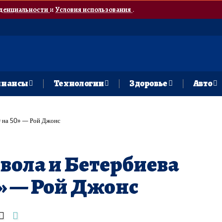
денциальности
и
Условия использования
.
нансы
Технологии
Здоровье
Авто
0 на 50» — Рой Джонс
вола и Бетербиева
0» — Рой Джонс