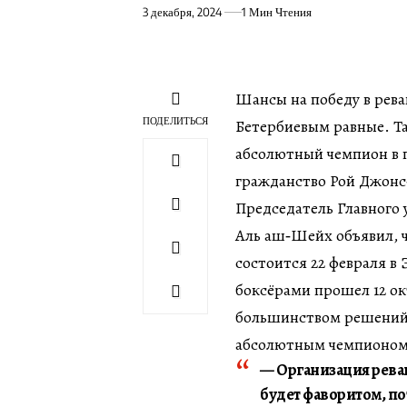
3 декабря, 2024
1 Мин Чтения
Шансы на победу в рев
ПОДЕЛИТЬСЯ
Бетербиевым равные. Т
абсолютный чемпион в 
гражданство Рой Джон
Председатель Главного 
Аль аш‑Шейх объявил, 
состоится 22 февраля в
боксёрами прошел 12 ок
большинством решений с
абсолютным чемпионом 
— Организация реван
будет фаворитом, по