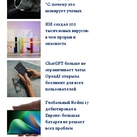
°C: почему это
шокирует ученых
ИИ создал 700
тысяч новых вирусов:
в чем прорыв и
опасность
ChatGPT больше не
ограничивает чаты:
OpenAI открыла
безлимит для всех
пользователей
Глобальный Redmi 17
дебютировал в
Европе: большая
батарея не решает
всех проблем