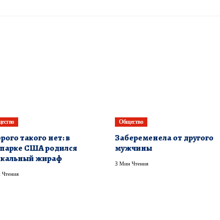
ество
Общество
рого такого нет: в
Забеременела от другого
парке США родился
мужчины
икальный жираф
3 Мин Чтения
 Чтения