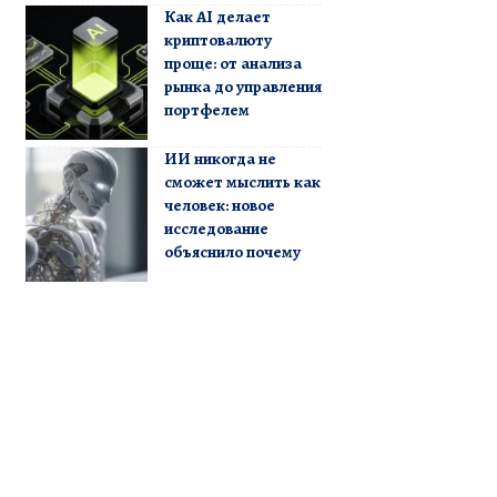
Как AI делает
криптовалюту
проще: от анализа
рынка до управления
портфелем
ИИ никогда не
сможет мыслить как
человек: новое
исследование
объяснило почему