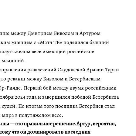
анше между Дмитрием Биволом и Артуром
аким мнением с «Матч ТВ» поделился бывший
полутяжелом весе имеющий российское
с‑младший.
управления развлечений Саудовской Аравии Турки
что реванш между Биволом и Бетербиевым
 Эр‑Рияде. Первый бой между двумя российскими
тября 2024 года и завершился победой Бетербиева
удей. По итогам того поединка Бетербиев стал
мира в полутяжелом весе.
ша — это правильное решение. Артур, вероятно,
тому что он доминировал в последних