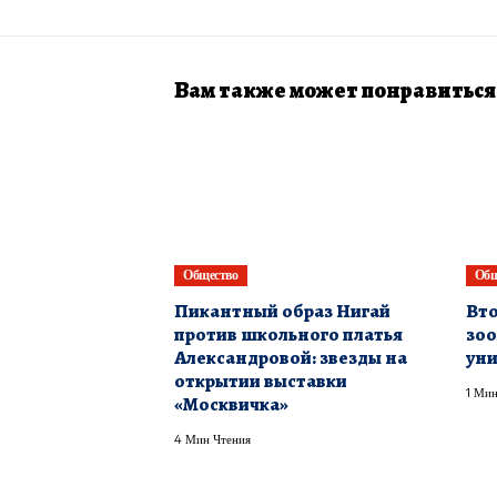
Вам также может понравиться
Общество
Общ
Пикантный образ Нигай
Вто
против школьного платья
зоо
Александровой: звезды на
ун
открытии выставки
1 Мин
«Москвичка»
4 Мин Чтения