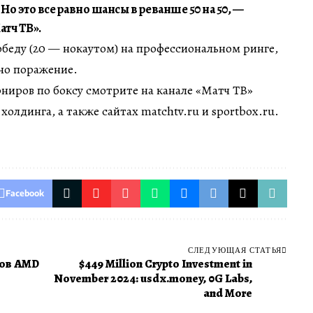
Но это все равно шансы в реванше 50 на 50, —
атч ТВ».
обеду (20 — нокаутом) на профессиональном ринге,
дно поражение.
ниров по боксу смотрите на канале «Матч ТВ»
холдинга, а также сайтах matchtv.ru и sportbox.ru.
Facebook
СЛЕДУЮЩАЯ СТАТЬЯ
ров AMD
$449 Million Crypto Investment in
November 2024: usdx.money, 0G Labs,
and More