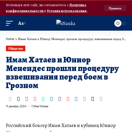
Используя этот сайт, вы соглашаетесь с
Политика
Принять
конфиденциальности
и
Условия использования
.
Аа
Home
»
Имам Хатаев и Юниор Менендес прошли процедуру взвешивания перед боем в Грозном
Общество
Имам Хатаев и Юниор
Менендес прошли процедуру
взвешивания перед боем в
Грозном
11 декабря, 2024
1 Мин Чтения
Российский боксер Имам Хатаев и кубинец Юниор