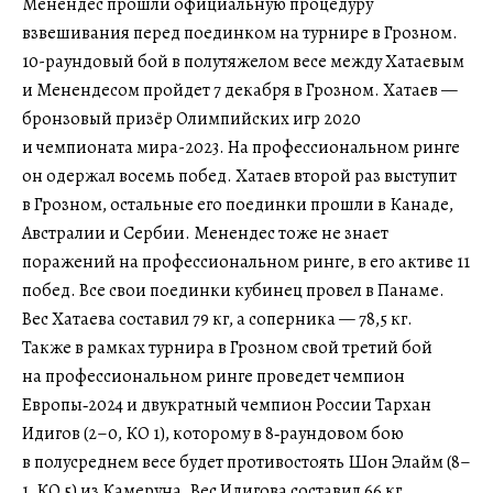
Менендес прошли официальную процедуру
взвешивания перед поединком на турнире в Грозном.
10-раундовый бой в полутяжелом весе между Хатаевым
и Менендесом пройдет 7 декабря в Грозном. Хатаев —
бронзовый призёр Олимпийских игр 2020
и чемпионата мира-2023. На профессиональном ринге
он одержал восемь побед. Хатаев второй раз выступит
в Грозном, остальные его поединки прошли в Канаде,
Австралии и Сербии. Менендес тоже не знает
поражений на профессиональном ринге, в его активе 11
побед. Все свои поединки кубинец провел в Панаме.
Вес Хатаева составил 79 кг, а соперника — 78,5 кг.
Также в рамках турнира в Грозном свой третий бой
на профессиональном ринге проведет чемпион
Европы‑2024 и двукратный чемпион России Тархан
Идигов (2–0, КО 1), которому в 8‑раундовом бою
в полусреднем весе будет противостоять Шон Элайм (8–
1, КО 5) из Камеруна. Вес Идигова составил 66 кг,