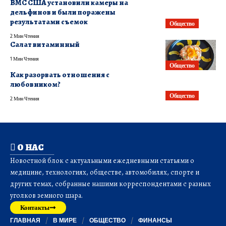
ВМС США установили камеры на
дельфинов и были поражены
результатами съемок
Общество
2 Мин Чтения
Салат витаминный
1 Мин Чтения
Общество
Как разорвать отношения с
любовником?
Общество
2 Мин Чтения
О НАС
Новостной блок с актуальными ежедневными статьями о
медицине, технологиях, обществе, автомобилях, спорте и
других темах, собранные нашими корреспондентами с разных
уголков земного шара.
Контакты
ГЛАВНАЯ
В МИРЕ
ОБЩЕСТВО
ФИНАНСЫ