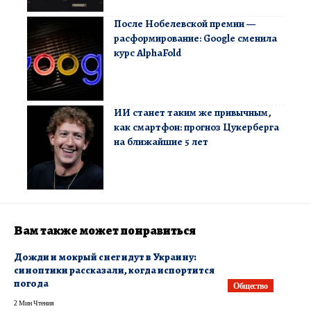
После Нобелевской премии —
расформирование: Google сменила
курс AlphaFold
ИИ станет таким же привычным,
как смартфон: прогноз Цукерберга
на ближайшие 5 лет
Вам также может понравиться
​Дожди и мокрый снег идут в Украину:
синоптики рассказали, когда испортится
погода
Общество
2 Мин Чтения