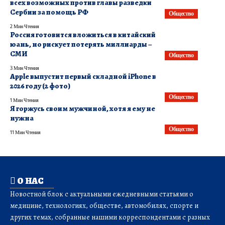
всех возможных против главы разведки
Сербии за помощь РФ
Общество
2 Мин Чтения
Россия готовится вложиться в китайский
юань, но рискует потерять миллиарды –
СМИ
Общество
3 Мин Чтения
Apple выпустит первый складной iPhone в
2026 году (2 фото)
Общество
1 Мин Чтения
Я горжусь своим мужчиной, хотя я ему не
нужна
Общество
11 Мин Чтения
О НАС
Новостной блок с актуальными ежедневными статьями о
медицине, технологиях, обществе, автомобилях, спорте и
других темах, собранные нашими корреспондентами с разных