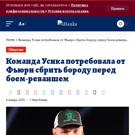
Используя этот сайт, вы соглашаетесь с
Политика
Принять
конфиденциальности
и
Условия использования
.
Аа
Home
»
Команда Усика потребовала от Фьюри сбрить бороду перед боем‑реваншем
Общество
Команда Усика потребовала от
Фьюри сбрить бороду перед
боем‑реваншем
6 января, 2025
1 Мин Чтения