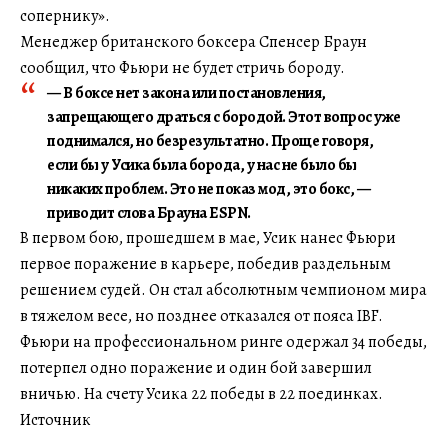
сопернику».
Менеджер британского боксера Спенсер Браун
сообщил, что Фьюри не будет стричь бороду.
— В боксе нет закона или постановления,
запрещающего драться с бородой. Этот вопрос уже
поднимался, но безрезультатно. Проще говоря,
если бы у Усика была борода, у нас не было бы
никаких проблем. Это не показ мод, это бокс, —
приводит слова Брауна ESPN.
В первом бою, прошедшем в мае, Усик нанес Фьюри
первое поражение в карьере, победив раздельным
решением судей. Он стал абсолютным чемпионом мира
в тяжелом весе, но позднее отказался от пояса IBF.
Фьюри на профессиональном ринге одержал 34 победы,
потерпел одно поражение и один бой завершил
вничью. На счету Усика 22 победы в 22 поединках.
Источник