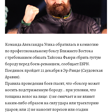
Команда Александра Усика обратилась в комиссию
по профессиональному боксу Ближнего Востока
с требованием обязать Тайсона Фьюри сбрить густую
бороду перед боем‑реваншем, сообщает ESPN.
Поединок пройдет 21 декабря в Эр‑Рияде (Саудовская
Аравия).
Правила проведения боев гласят, что «боксер может
носить подстриженную бороду… при условии, что
толщина волос на лице: 1) не смягчает и не влияет
каким‑либо образом на силу удара или траекторию
ударов; или 2) не наносит порезов или ссадин