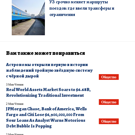
УЗ срочно меняет маршруты
поездов: где ввели трансферы и
ограничения
Вам также может понравиться
Астрономы открыли первую в истории
наблюдений тройную звёздную систему
с чёрной дырой
Общество
3 Мин Чтения
Real World Assets Market Soars to $6.68B,
Revolutionizing Traditional Investment
Общество
2 Мин Чтения
JPMorgan Chase, Bank of America, Wells
Fargo and Citi Lose $6,900,000,000 From
Sour Loans As Analyst Warns Notorious
Общество
Debt Bubble Is Popping
2 Мин Чтения