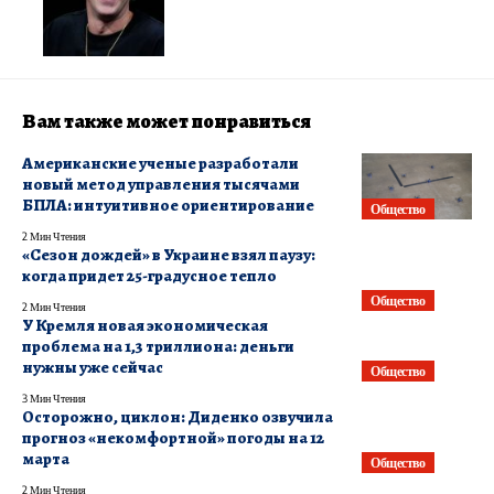
Вам также может понравиться
Американские ученые разработали
новый метод управления тысячами
БПЛА: интуитивное ориентирование
Общество
2 Мин Чтения
«Сезон дождей» в Украине взял паузу:
когда придет 25-градусное тепло
Общество
2 Мин Чтения
У Кремля новая экономическая
проблема на 1,3 триллиона: деньги
нужны уже сейчас
Общество
3 Мин Чтения
Осторожно, циклон: Диденко озвучила
прогноз «некомфортной» погоды на 12
марта
Общество
2 Мин Чтения