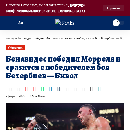
Используя этот сайт, вы соглашаетесь с
Политика
Принять
конфиденциальности
и
Условия использования
.
Аа
Home
»
Бенавидес победил Морреля и сразится с победителем боя Бетербиев — Бивол
Общество
Бенавидес победил Морреля и
сразится с победителем боя
Бетербиев — Бивол
2 февраля, 2025
1 Мин Чтения