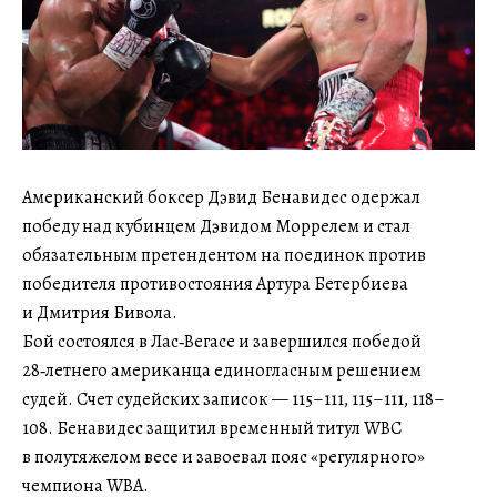
Американский боксер Дэвид Бенавидес одержал
победу над кубинцем Дэвидом Моррелем и стал
обязательным претендентом на поединок против
победителя противостояния Артура Бетербиева
и Дмитрия Бивола.
Бой состоялся в Лас‑Вегасе и завершился победой
28‑летнего американца единогласным решением
судей. Счет судейских записок — 115–111, 115–111, 118–
108. Бенавидес защитил временный титул WBC
в полутяжелом весе и завоевал пояс «регулярного»
чемпиона WBA.