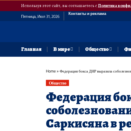
Используя этот сайт, вы соглашаетесь с
Политика конфи
Контакты и реклама
Пятница, Июл 31, 2026
Главная
В мире
Общество
Фи
Home
»
Федерация бокса ДНР выразила соболезнова
Общество
Федерация бо
соболезновани
Саркисяна в р