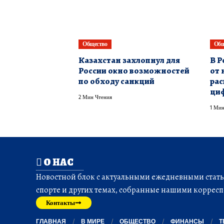
Общество
Общ
Казахстан захлопнул для
В Р
России окно возможностей
от 
по обходу санкций
рас
ци
2 Мин Чтения
1 Мин
О НАС
Новостной блок с актуальными ежедневными статья
спорте и других темах, собранные нашими корресп
Контакты
ГЛАВНАЯ
В МИРЕ
ОБЩЕСТВО
ФИНАНСЫ
Т