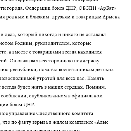
ти города, Федерации бокса ДНР, ОБСПН «АрБат»
ия родным и близким, друзьям и товарищам Армена
 и дела, который никогда и никого не оставлял
риотом Родины, руководителем, которые
ете, а вместе с товарищами всегда находился
ытий. Он оказывал всестороннюю поддержку
ию республики, помогал воспитанникам детских
а невосполнимой утратой для всех нас. Память
 всегда будет жить в наших сердцах. Помним,
в сообщении, опубликованном в официальном
ации бокса ДНР.
нное управление Следственного комитета
 что по факту взрыва в жилом комплексе «Алые
ловное дело по нескольким статьям.