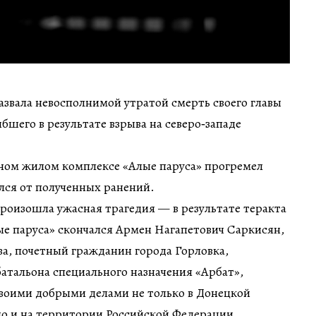
звала невосполнимой утратой смерть своего главы
бшего в результате взрыва на северо‑западе
чном жилом комплексе «Алые паруса» прогремел
лся от полученных ранений.
произошла ужасная трагедия — в результате теракта
е паруса» скончался Армен Нагапетович Саркисян,
а, почетный гражданин города Горловка,
батальона специального назначения «Арбат»,
своими добрыми делами не только в Донецкой
но и на территории Российской Федерации.