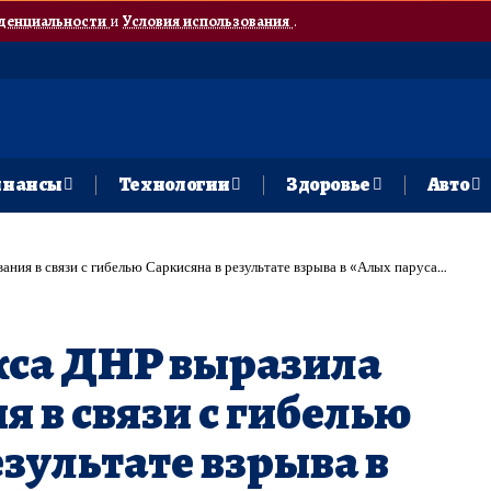
денциальности
и
Условия использования
.
нансы
Технологии
Здоровье
Авто
ния в связи с гибелью Саркисяна в результате взрыва в «Алых парусах»
кса ДНР выразила
я в связи с гибелью
езультате взрыва в