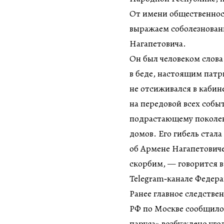
От имени общественнос
выражаем соболезнован
Нагапетовича.
Он был человеком слова
в беде, настоящим пат
не отсиживался в кабин
на передовой всех соб
подрастающему поколен
домов. Его гибель стал
об Армене Нагапетовиче
скорбим, — говорится 
Telegram‑канале Федер
Ранее главное следстве
РФ по Москве сообщило,
паруса» возбуждено уго