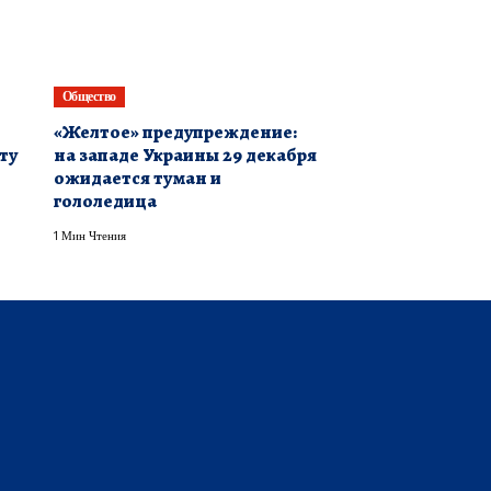
Общество
«Желтое» предупреждение:
ту
на западе Украины 29 декабря
ожидается туман и
гололедица
1 Мин Чтения