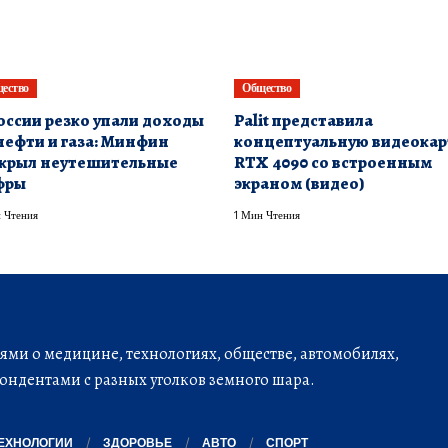
ество
Общество
оссии резко упали доходы
Palit представила
нефти и газа: Минфин
концептуальную видеокар
крыл неутешительные
RTX 4090 со встроенным
фры
экраном (видео)
 Чтения
1 Мин Чтения
ми о медицине, технологиях, обществе, автомобилях,
ондентами с разных уголков земного шара.
ЕХНОЛОГИИ
ЗДОРОВЬЕ
АВТО
СПОРТ