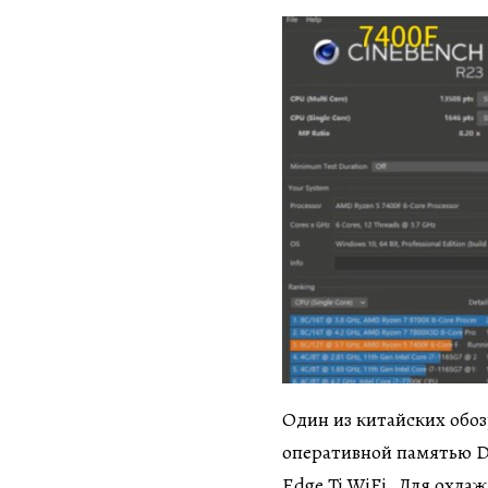
Один из китайских обоз
оперативной памятью D
Edge Ti WiFi. Для охла