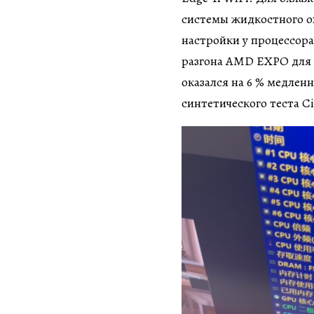
системы жидкостного ох
настройки у процессор
разгона AMD EXPO для 
оказался на 6 % медлен
синтетического теста C