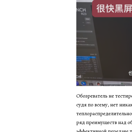
Обозреватель не тестир
судя по всему, нет ник
теплораспределительно
ряд преимуществ над об
эффективной передаче т