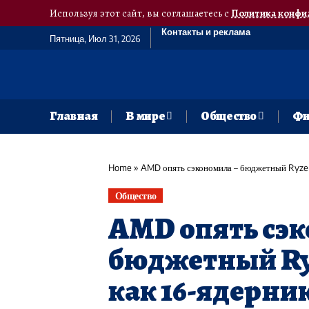
Используя этот сайт, вы соглашаетесь с
Политика конфи
Контакты и реклама
Пятница, Июл 31, 2026
Главная
В мире
Общество
Фи
Home
»
AMD опять сэкономила – бюджетный Ryzen 
Общество
AMD опять сэ
бюджетный Ryz
как 16-ядерник