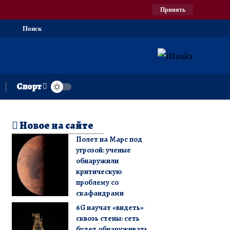
Принять
Поиск
Спорт
Новое на сайте
Полет на Марс под
угрозой: ученые
обнаружили
критическую
проблему со
скафандрами
6G научат «видеть»
сквозь стены: сеть
будет обнаруживать