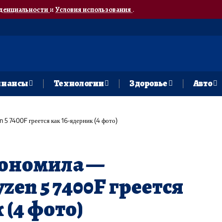
денциальности
и
Условия использования
.
нансы
Технологии
Здоровье
Авто
5 7400F греется как 16-ядерник (4 фото)
кономила —
en 5 7400F греется
 (4 фото)