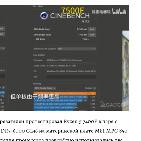
ревателей протестировал Ryzen 5 7400F в паре с
DR5-6000 CL36 на материнской плате MSI MPG 850
ждения процессора поочерёдно использовались две