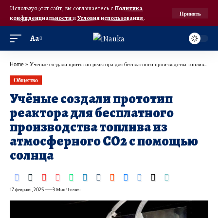
Используя этот сайт, вы соглашаетесь с
Политика
Принять
конфиденциальности
и
Условия использования
.
Аа
Home
»
Учёные создали прототип реактора для бесплатного производства топлива из атмосферного CO2 с помощью солнца
Общество
Учёные создали прототип
реактора для бесплатного
производства топлива из
атмосферного CO2 с помощью
солнца
17 февраля, 2025
3 Мин Чтения