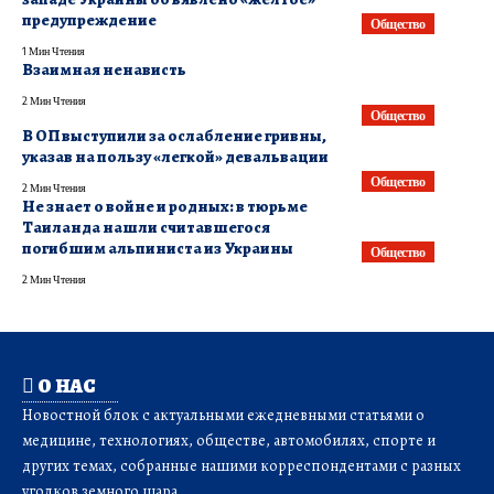
предупреждение
Общество
1 Мин Чтения
Взаимная ненависть
2 Мин Чтения
Общество
В ОП выступили за ослабление гривны,
указав на пользу «легкой» девальвации
Общество
2 Мин Чтения
Не знает о войне и родных: в тюрьме
Таиланда нашли считавшегося
погибшим альпиниста из Украины
Общество
2 Мин Чтения
О НАС
Новостной блок с актуальными ежедневными статьями о
медицине, технологиях, обществе, автомобилях, спорте и
других темах, собранные нашими корреспондентами с разных
уголков земного шара.