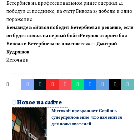
Бетербиев на профессиональном ринге одержал 21
победу в 21 поединке, на счету Бивола 23 победы и одно
поражение.
Бенавидес: «Бивол победит Бетербиева в реванше, если
он будет похож на первый бой»
«Рисунок второго боя
Бивола и Бетербиева не поменяется» — Дмитрий
Кудряшов
Источник
Новое на сайте
Microsoft превращает Copilot в
суперприложение: что изменится
для пользователей