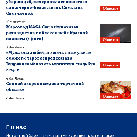
уборщицей, похоронила спившегося
сына: черно-белая жизнь Светланы
Общество
Светличной
10 Мин Чтения
Марсоход NASA Curiosity показал
разноцветные облака в небе Красной
планеты (3 фото)
Общество
3 Мин Чтения
«Мужа она любит, но жить с ним уже не
сможет»: таролог предсказала
Кудрявцевой нового мужчину и свадьбу в
Общество
2025-м
4 Мин Чтения
Свиной окорок в медово-горчичной
обмазке
Общество
2 Мин Чтения
О НАС
Новостной блок с актуальными ежедневными статьями о