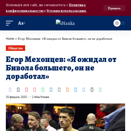
Используя этот сайт, вы соглашаетесь с
Политика
Принять
конфиденциальности
и
Условия использования
.
Аа
Home
»
Егор Мехонцев: «Я ожидал от Бивола большего, он не доработал»
Общество
Егор Мехонцев: «Я ожидал от
Бивола большего, он не
доработал»
20 февраля, 2025
2 Мин Чтения