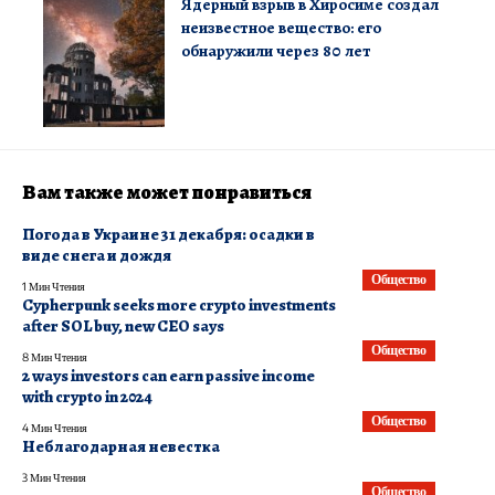
Ядерный взрыв в Хиросиме создал
неизвестное вещество: его
обнаружили через 80 лет
Вам также может понравиться
Погода в Украине 31 декабря: осадки в
виде снега и дождя
Общество
1 Мин Чтения
Cypherpunk seeks more crypto investments
after SOL buy, new CEO says
Общество
8 Мин Чтения
2 ways investors can earn passive income
with crypto in 2024
Общество
4 Мин Чтения
Неблагодарная невестка
3 Мин Чтения
Общество