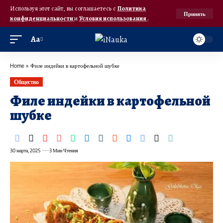
Используя этот сайт, вы соглашаетесь с
Политика
Принять
конфиденциальности
и
Условия использования
.
Аа
Home
»
Филе индейки в картофельной шубке
Общество
Филе индейки в картофельной
шубке
30 марта, 2025
3 Мин Чтения