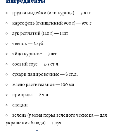
Ингредиенты
грудка индейки (или курица) — 500 г
картофель (очищенный 900 г) — 970 г
лук репчатый (120 г) — 1 шт
чеснок — 2 зуб.
яйцо куриное — 3 шт
соевый соус — 2-3 ст.л.
сухари панировочные — 8 ст.л.
масло растительное — 100 мл
приправа — 2 ч.л.
специи
зелень (у меня перья зеленого чеснока — для
украшения блюда) — 1 пуч.