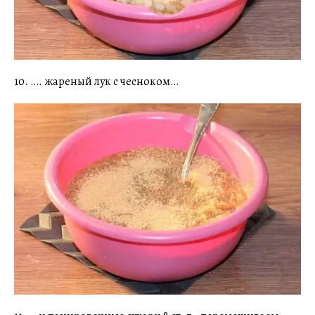
10. …. жареный лук с чесноком…