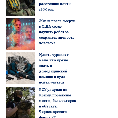
расстоянии почти
1600 км.
Жизнь после смерти:
в США хотят
научить роботов
сохранять личность
человека
Купить турникет –
мало: что нужно
знать о
домедицинской
помощи и куда
пойти учиться
ВСУ ударили по
Крыму: поражены
мосты, база катеров
и объекты
Черноморского
флота РФ