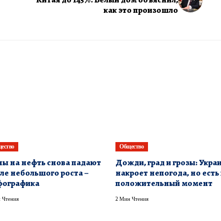
как это произошло
ество
Общество
ы на нефть снова падают
Дожди, град и грозы: Укра
ле небольшого роста –
накроет непогода, но есть
фографика
положительный момент
 Чтения
2 Мин Чтения