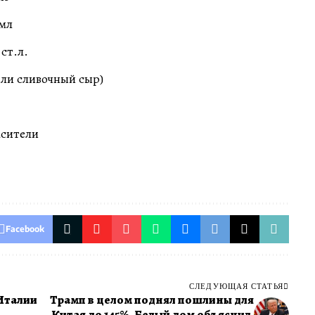
 мл
 ст.л.
или сливочный сыр)
асители
Facebook
СЛЕДУЮЩАЯ СТАТЬЯ
 Италии
Трамп в целом поднял пошлины для
Китая до 145%. Белый дом объяснил,