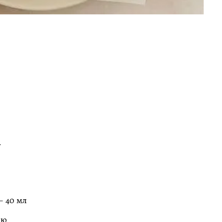
.
– 40 мл
ию