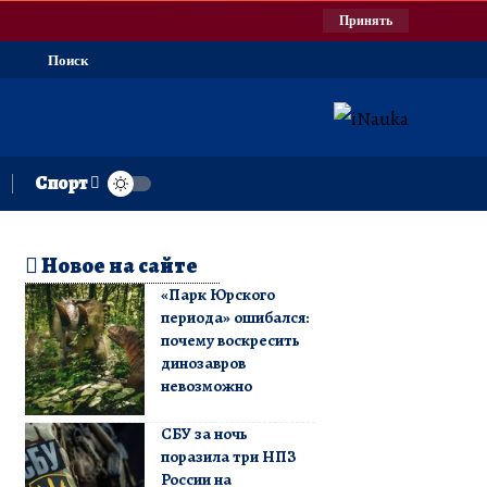
Принять
Поиск
Спорт
Новое на сайте
«Парк Юрского
периода» ошибался:
почему воскресить
динозавров
невозможно
СБУ за ночь
поразила три НПЗ
России на