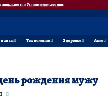
денциальности
и
Условия использования
.
нансы
Технологии
Здоровье
Авто
 день рождения мужу