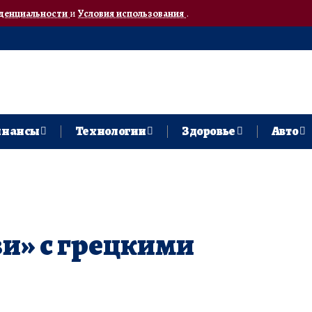
денциальности
и
Условия использования
.
нансы
Технологии
Здоровье
Авто
зи» с грецкими