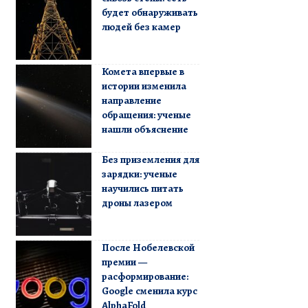
будет обнаруживать
людей без камер
Комета впервые в
истории изменила
направление
обращения: ученые
нашли объяснение
Без приземления для
зарядки: ученые
научились питать
дроны лазером
После Нобелевской
премии —
расформирование:
Google сменила курс
AlphaFold