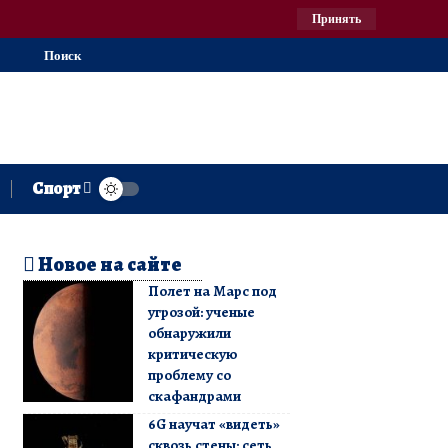
Принять
Поиск
Спорт
Новое на сайте
Полет на Марс под
угрозой: ученые
обнаружили
критическую
проблему со
скафандрами
6G научат «видеть»
сквозь стены: сеть