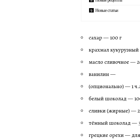
Новые статьи
сахар — 100 г
крахмал кукурузный 
масло сливочное — 2
ванилин —
(опционально) — 1 ч.
белый шоколад — 10
сливки (жирные) — 2
тёмный шоколад — 30
грецкие орехи — дл