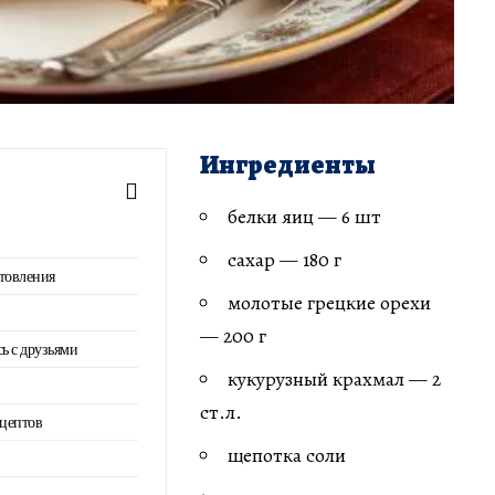
Ингредиенты
белки яиц — 6 шт
сахар — 180 г
товления
молотые грецкие орехи
— 200 г
сь с друзьями
кукурузный крахмал — 2
ст.л.
ецептов
щепотка соли