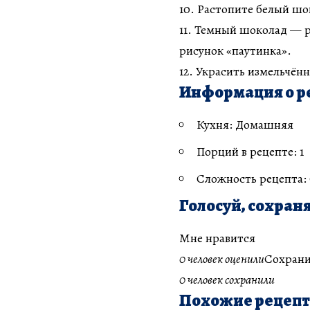
10. Растопите белый шок
11. Темный шоколад — 
рисунок «паутинка».
12. Украсить измельчён
Информация о р
Кухня: Домашняя
Порций в рецепте: 1
Сложность рецепта:
Голосуй, сохраня
Мне нравится
0 человек оценили
Сохрани
0 человек сохранили
Похожие рецеп