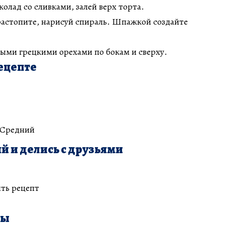
олад со сливками, залей верх торта.
растопите, нарисуй спираль. Шпажкой создайте
ными грецкими орехами по бокам и сверху.
ецепте
 Средний
й и делись с друзьями
ть рецепт
ты