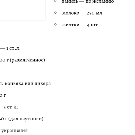
ваниль — по желанию
молоко — 250 мл
желтки — 4 шт
— 1 ст.л.
00 г (размягченное)
л. коньяка или ликера
0 г
–3 ст.л.
 г (для паутинки)
я украшения