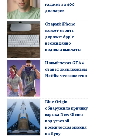
гаджет за 400
долларов
Старый iPhone
может стоить
дороже: Apple
неожиданно
подняла выплаты
Новый показ GTA 6
станет эксклюзивом
Netflix: что известно
Blue Origin
обнаружила причину
взрыва New Glenn:
под угрозой
космическая миссия
на Луну