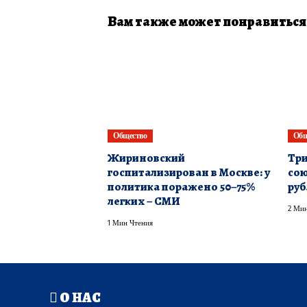
Вам также может понравиться
Общество
Общ
Жириновский
Три
госпитализирован в Москве: у
сою
политика поражено 50–75%
руб
легких – СМИ
2 Мин
1 Мин Чтения
О НАС