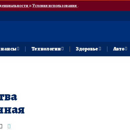
денциальности
и
Условия использования
.
нансы
Технологии
Здоровье
Авто
тва
нная