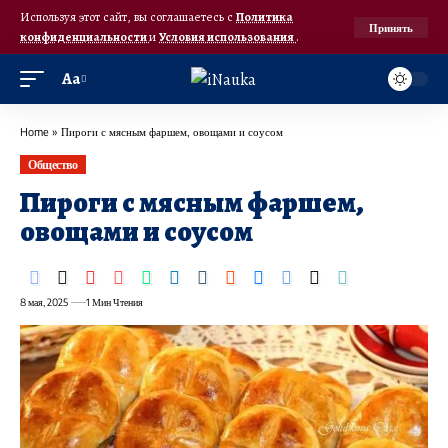
Используя этот сайт, вы соглашаетесь с
Политика
Принять
конфиденциальности
и
Условия использования
.
Аа
Home
»
Пироги с мясным фаршем, овощами и соусом
Общество
Пироги с мясным фаршем,
овощами и соусом
8 мая, 2025
1 Мин Чтения