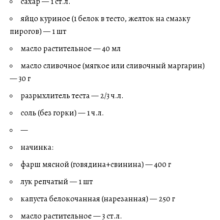
сахар — 1 ст.л.
яйцо куриное (1 белок в тесто, желток на смазку
пирогов) — 1 шт
масло растительное — 40 мл
масло сливочное (мягкое или сливочный маргарин)
— 30 г
разрыхлитель теста — 2/3 ч.л.
соль (без горки) — 1 ч.л.
—
начинка:
фарш мясной (говядина+свинина) — 400 г
лук репчатый — 1 шт
капуста белокочанная (нарезанная) — 250 г
масло растительное — 3 ст.л.