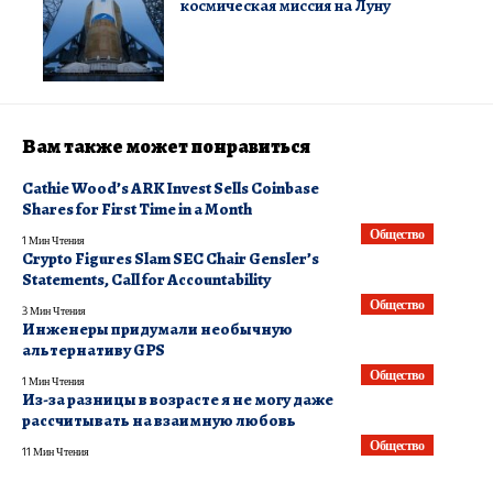
космическая миссия на Луну
Вам также может понравиться
Cathie Wood’s ARK Invest Sells Coinbase
Shares for First Time in a Month
Общество
1 Мин Чтения
Crypto Figures Slam SEC Chair Gensler’s
Statements, Call for Accountability
Общество
3 Мин Чтения
Инженеры придумали необычную
альтернативу GPS
Общество
1 Мин Чтения
Из-за разницы в возрасте я не могу даже
рассчитывать на взаимную любовь
Общество
11 Мин Чтения