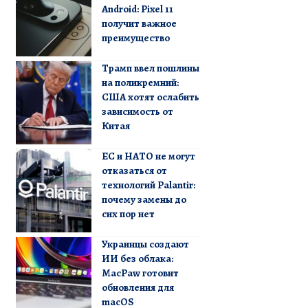
Android: Pixel 11
получит важное
преимущество
Трамп ввел пошлины
на поликремний:
США хотят ослабить
зависимость от
Китая
ЕС и НАТО не могут
отказаться от
технологий Palantir:
почему замены до
сих пор нет
Украинцы создают
ИИ без облака:
MacPaw готовит
обновления для
macOS