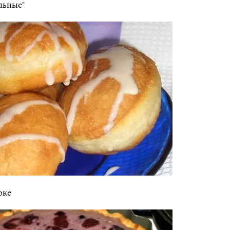
льные"
оке