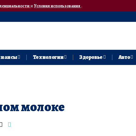
денциальности
и
Условия использования
.
нансы
Технологии
Здоровье
Авто
лом молоке