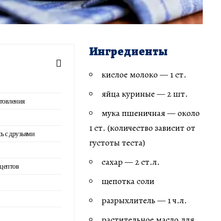
Ингредиенты
кислое молоко — 1 ст.
яйца куриные — 2 шт.
товления
мука пшеничная — около
1 ст. (количество зависит от
сь с друзьями
густоты теста)
сахар — 2 ст.л.
ецептов
щепотка соли
разрыхлитель — 1 ч.л.
растительное масло для