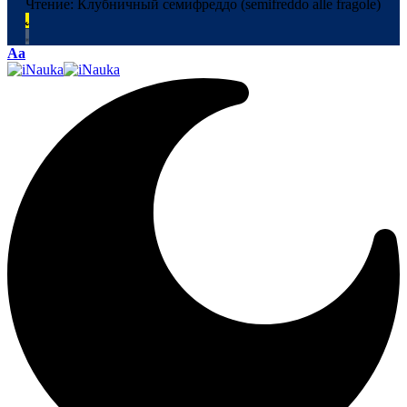
Чтение:
Клубничный семифреддо (semifreddo alle fragole)
Аа