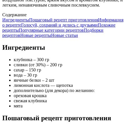
легким, ненавязчивым сливочным послевкусием.
Содержание
Ингредиенты
Пошаговый рецепт приготовления
Информация
о рецепте
Голосуй, сохраняй и делись с друзьями
Похожие
рецепты
Популярные категории рецептов
Подборки
рецептов
Новые рецепты
Новые статьи
Ингредиенты
клубника – 300 гр
сливки (от 30%) – 200 гр
сахар – 150 гр
вода – 30 гр
яичные белки – 2 шт
лимонная кислота — щепотка
дополнительно (для декора) по желанию:
ореховая крошка
свежая клубника
мята
Пошаговый рецепт приготовления