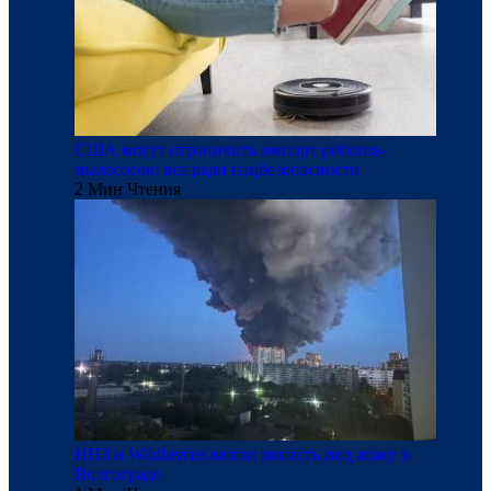
США могут ограничить импорт роботов-
пылесосов: все ради нацбезопасности
2 Мин Чтения
НПЗ и Wildberries могли попасть под атаку в
Волгограде