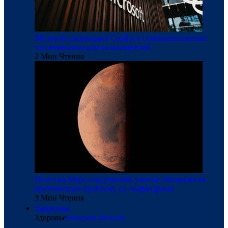
Microsoft превращает Copilot в суперприложение:
что изменится для пользователей
2 Мин Чтения
Полет на Марс под угрозой: ученые обнаружили
критическую проблему со скафандрами
3 Мин Чтения
Здоровье
Здоровье
Показать больше