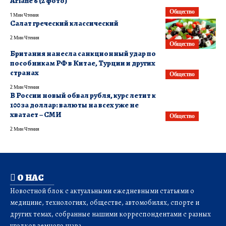
Ariane 6 (2 фото)
Общество
1 Мин Чтения
Салат греческий классический
2 Мин Чтения
Общество
Британия нанесла санкционный удар по
пособникам РФ в Китае, Турции и других
странах
Общество
2 Мин Чтения
В России новый обвал рубля, курс летит к
100 за доллар: валюты на всех уже не
хватает – СМИ
Общество
2 Мин Чтения
О НАС
Новостной блок с актуальными ежедневными статьями о
медицине, технологиях, обществе, автомобилях, спорте и
других темах, собранные нашими корреспондентами с разных
уголков земного шара.