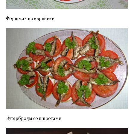
Форшмак по еврейски
Бутерброды со шпротами