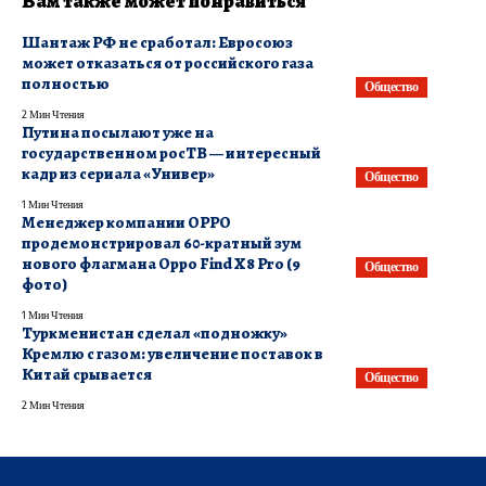
Вам также может понравиться
Шантаж РФ не сработал: Евросоюз
может отказаться от российского газа
полностью
Общество
2 Мин Чтения
Путина посылают уже на
государственном росТВ — интересный
кадр из сериала «Универ»
Общество
1 Мин Чтения
Менеджер компании OPPO
продемонстрировал 60-кратный зум
нового флагмана Oppo Find X8 Pro (9
Общество
фото)
1 Мин Чтения
​Туркменистан сделал «подножку»
Кремлю с газом: увеличение поставок в
Китай срывается
Общество
2 Мин Чтения