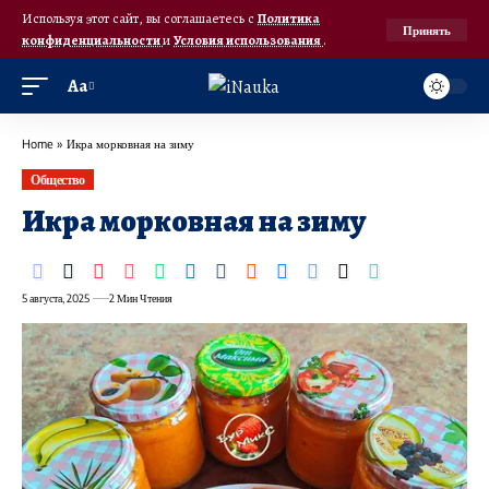
Используя этот сайт, вы соглашаетесь с
Политика
Принять
конфиденциальности
и
Условия использования
.
Аа
Home
»
Икра морковная на зиму
Общество
Икра морковная на зиму
5 августа, 2025
2 Мин Чтения