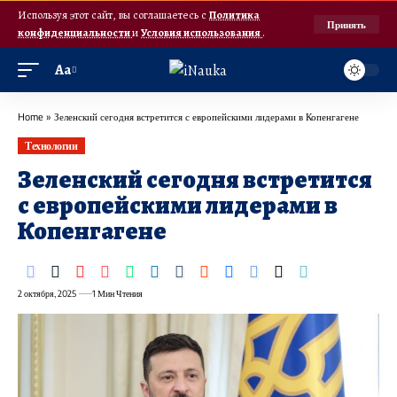
Используя этот сайт, вы соглашаетесь с
Политика
Принять
конфиденциальности
и
Условия использования
.
Аа
Home
»
Зеленский сегодня встретится с европейскими лидерами в Копенгагене
Технологии
Зеленский сегодня встретится
с европейскими лидерами в
Копенгагене
2 октября, 2025
1 Мин Чтения