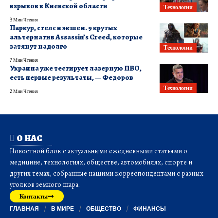
взрывов в Киевской области
Технологии
3 Мин Чтения
Паркур, стелс и экшен. 9 крутых
альтернатив Assassin’s Creed, которые
затянут надолго
Технологии
7 Мин Чтения
Украина уже тестирует лазерную ПВО,
есть первые результаты, — Федоров
Технологии
2 Мин Чтения
О НАС
Новостной блок с актуальными ежедневными статьями о
медицине, технологиях, обществе, автомобилях, спорте и
других темах, собранные нашими корреспондентами с разных
уголков земного шара.
Контакты
ГЛАВНАЯ
В МИРЕ
ОБЩЕСТВО
ФИНАНСЫ