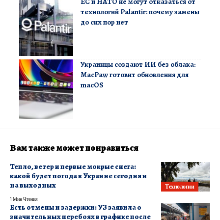
ЕС и НАТО не могут отказаться от
технологий Palantir: почему замены
до сих пор нет
Украинцы создают ИИ без облака:
MacPaw готовит обновления для
macOS
Вам также может понравиться
Тепло, ветер и первые мокрые снега:
какой будет погода в Украине сегодня и
на выходных
Технологии
1 Мин Чтения
Есть отмены и задержки: УЗ заявила о
значительных перебоях в графике после