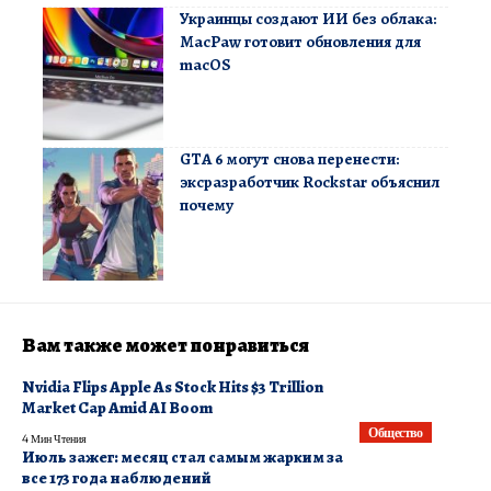
Украинцы создают ИИ без облака:
MacPaw готовит обновления для
macOS
GTA 6 могут снова перенести:
эксразработчик Rockstar объяснил
почему
Вам также может понравиться
Nvidia Flips Apple As Stock Hits $3 Trillion
Market Cap Amid AI Boom
Общество
4 Мин Чтения
Июль зажег: месяц стал самым жарким за
все 173 года наблюдений