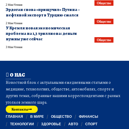
Общество
2 Мин Чтения
Эрдоган снова «прищучил» Путина –
нефтяной экспорт в Турцию сжался
Общество
2 Мин Чтения
У Кремля новая экономическая
проблема на 1,3 триллиона: деньги
нужны уже сейчас
Общество
3 Мин Чтения
О НАС
Новостной блок с актуальными ежедневными статьями о
медицине, технологиях, обществе, автомобилях, спорте и
других темах, собранные нашими корреспондентами с разных
уголков земного шара.
Контакты
ГЛАВНАЯ
В МИРЕ
ОБЩЕСТВО
ФИНАНСЫ
ТЕХНОЛОГИИ
ЗДОРОВЬЕ
АВТО
СПОРТ