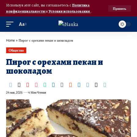
Используя этот сайт, вы соглашаетесь с
Политика
Принять
конфиденциальности
и
Условия использования
.
Аа
Home
»
Пирог с орехами пекан и шоколадом
Общество
Пирог с орехами пекан и
шоколадом
24 мая, 2026
4 Мин Чтения