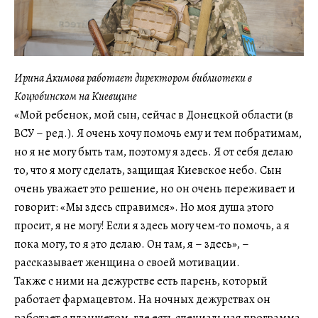
Ирина Акимова работает директором библиотеки в
Коцюбинском на Киевщине
«Мой ребенок, мой сын, сейчас в Донецкой области (в
ВСУ – ред.). Я очень хочу помочь ему и тем побратимам,
но я не могу быть там, поэтому я здесь. Я от себя делаю
то, что я могу сделать, защищая Киевское небо. Сын
очень уважает это решение, но он очень переживает и
говорит: «Мы здесь справимся». Но моя душа этого
просит, я не могу! Если я здесь могу чем-то помочь, а я
пока могу, то я это делаю. Он там, я – здесь», –
рассказывает женщина о своей мотивации.
Также с ними на дежурстве есть парень, который
работает фармацевтом. На ночных дежурствах он
работает с планшетом, где есть специальная программа,