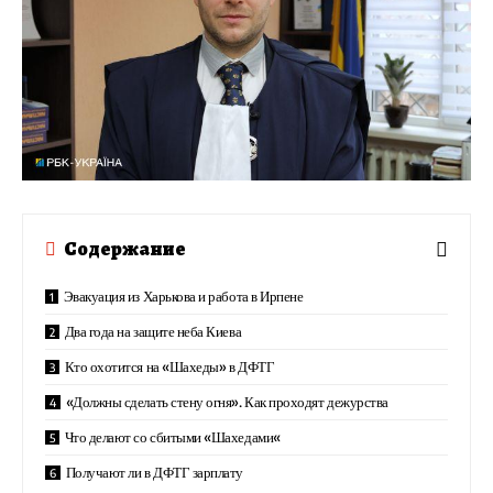
Содержание
Эвакуация из Харькова и работа в Ирпене
Два года на защите неба Киева
Кто охотится на «Шахеды» в ДФТГ
«Должны сделать стену огня». Как проходят дежурства
Что делают со сбитыми «Шахедами«
Получают ли в ДФТГ зарплату