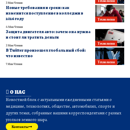
Технологии
3 Мин Чтения
Новые требования и сроки: как
изменится поступление в колледжи в
2026 году
Технологии
4 Мин Чтения
Защита двигателя авто: зачем она нужна
и стоит ли тратить деньги
Технологии
3 Мин Чтения
В Twitter произошел глобальный сбой:
что известно
Технологии
1 Мин Чтения
О НАС
Новостной блок с актуальными ежедневными статьями о
медицине, технологиях, обществе, автомобилях, спорте и
других темах, собранные нашими корреспондентами с разных
уголков земного шара.
Контакты