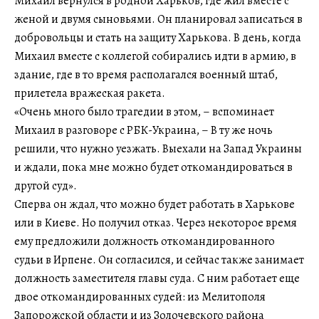
Михаил вернулся в родной Харьков, где жил вместе с
женой и двумя сыновьями. Он планировал записаться в
добровольцы и стать на защиту Харькова. В день, когда
Михаил вместе с коллегой собирались идти в армию, в
здание, где в то время располагался военный штаб,
прилетела вражеская ракета.
«Очень много было трагедии в этом, – вспоминает
Михаил в разговоре с РБК-Украина, – В ту же ночь
решили, что нужно уезжать. Выехали на Запад Украины
и ждали, пока мне можно будет откомандироваться в
другой суд».
Сперва он ждал, что можно будет работать в Харькове
или в Киеве. Но получил отказ. Через некоторое время
ему предложили должность откомандированного
судьи в Ирпене. Он согласился, и сейчас также занимает
должность заместителя главы суда. С ним работает еще
двое откомандированных судей: из Мелитополя
Запорожской области и из Золочевского района