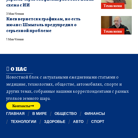
схема с ИИ
Технологии
3 Мин Чтения
Киев вернется к графикам, но есть
нюанс: Шмыгаль предупредил о
серьезной проблеме
Технологии
1 Мин Чтения
О НАС
Новостной блок с актуальными ежедневными статьями о
медицине, технологиях, обществе, автомобилях, спорте и
других темах, собранные нашими корреспондентами с разных
уголков земного шара.
Контакты
ГЛАВНАЯ
В МИРЕ
ОБЩЕСТВО
ФИНАНСЫ
ТЕХНОЛОГИИ
ЗДОРОВЬЕ
АВТО
СПОРТ