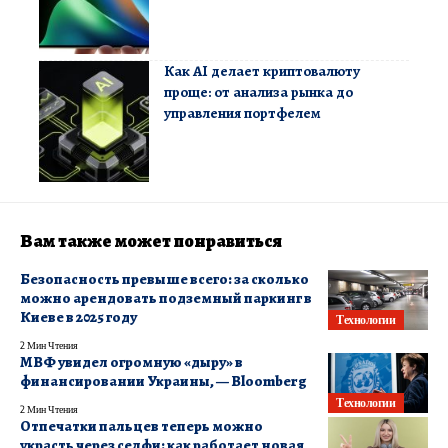
Как AI делает криптовалюту
проще: от анализа рынка до
управления портфелем
Вам также может понравиться
Безопасность превыше всего: за сколько
можно арендовать подземный паркинг в
Киеве в 2025 году
Технологии
2 Мин Чтения
МВФ увидел огромную «дыру» в
финансировании Украины, — Bloomberg
Технологии
2 Мин Чтения
Отпечатки пальцев теперь можно
украсть через селфи: как работает новая