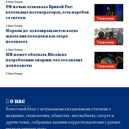
8 Мин Чтения
РФ ночью атаковала Кривой Рог:
котельные на генераторах, есть перебои
со светом
Технологии
2 Мин Чтения
Морозы до -25 возвращаются: когда
ждать пик холодов и как скоро
потеплеет
Технологии
6 Мин Чтения
ИИ может обогнать Bitcoin по
потреблению энергии: что это значит
для планеты
Технологии
3 Мин Чтения
О НАС
Новостной блок с актуальными ежедневными статьями о
медицине, технологиях, обществе, автомобилях, спорте и
других темах, собранные нашими корреспондентами с разных
уголков земного шара.